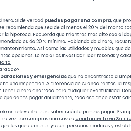
inero. Si de verdad
puedes pagar una compra
, que pr
se recomienda que sea de al menos el 20 % del monto tota
agar la hipoteca. Recuerda que mientras más alto sea el 
comendado es de 20 % mínimo. Hablando de dinero, recuer
antenimiento. Así como las utilidades y muebles que deb
ntas opciones. Lo mejor es investigar, leer reseñas y cal
iario
.
uardado?
eparaciones y emergencias
que no encontraste a simple
cho una inspección. A diferencia de cuando rentas, la re
s tener dinero ahorrado para cualquier eventualidad. Deb
Y lo que debes pagar anualmente, todo eso debe estar calc
 solo es relevante para saber cuánto puedes pagar. Es im
e una vez que compras una casa o
apartamento en Santia
ce que los que compran ya son personas maduras y estable