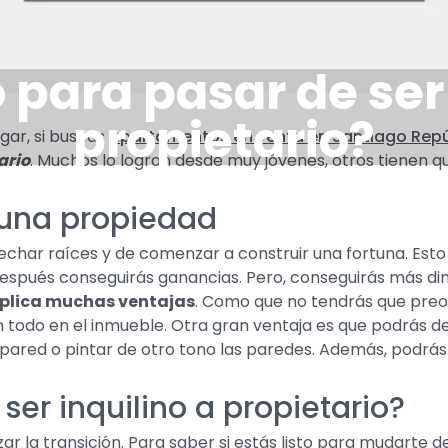
o para pasar de ser
propietario?
gar, si buscas
apartamentos en venta en Santiago Rep
ario
. Muchos lo logran desde muy jóvenes, otros tienen q
 una propiedad
har raíces y de comenzar a construir una fortuna. Esto
s después conseguirás ganancias. Pero, conseguirás más din
mplica muchas ventajas
. Como que no tendrás que preo
todo en el inmueble. Otra gran ventaja es que podrás de
 pared o pintar de otro tono las paredes. Además, podrás
 ser inquilino a propietario?
la transición. Para saber si estás listo para mudarte de