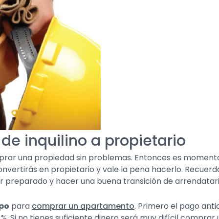
de inquilino a propietario
mprar una propiedad sin problemas. Entonces es momento
vertirás en propietario y vale la pena hacerlo. Recuer
tar preparado y hacer una buena transición de arrendatar
mpo
para
comprar un apartamento
. Primero el pago ant
 %. Si no tienes suficiente dinero será muy difícil comp