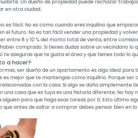
y mudarte. Un dueño de propiedad puede rechazar trabajos
r en otra ciudad.
es fácil. No es como cuando eres inquilino que empacas 
en el futuro. No es tan fácil vender una propiedad y volv
er entre 8 y 10 % del monto total de venta, entre comisio
 haber comprado. Si tienes dudas sobre un vecindario l
sí te aseguras que te gusta el área y que tienes todo lo q
to a hacer?
formas, ser dueño de un apartamento es algo ideal para ti.
ás es mejor que te mantengas como inquilino. Porque ser
 relacionadas con la casa. Si algo se daña simplemente ti
n una casa que es tuya es una historia diferente. No hay n
alguien para que haga esas tareas por ti. Esto último sig
 que antes de saltar a comprar debes pensar bien en lo 