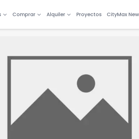
s
Comprar
Alquiler
Proyectos
CityMax New