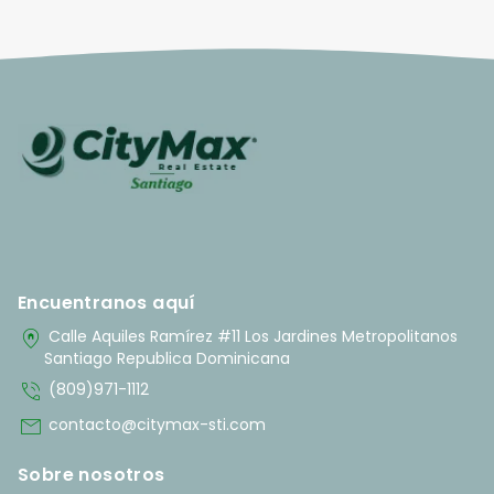
Encuentranos aquí
home_pin
Calle Aquiles Ramírez #11 Los Jardines Metropolitanos
Santiago Republica Dominicana
phone_in_talk
(809)971-1112
mail
contacto@citymax-sti.com
Sobre nosotros