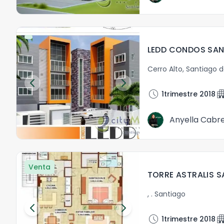
LEDD CONDOS SA
Cerro Alto
,
Santiago d
schedule
apartm
1trimestre 2018
Anyella Cabr
Venta
TORRE ASTRALIS 
,
.
Santiago
schedule
apartm
1trimestre 2018