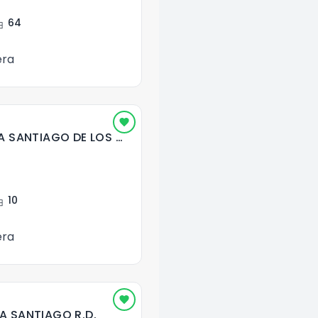
ent
64
era
RESIDENCIAL STELLA SANTIAGO DE LOS CABALLEROS
ent
10
era
A SANTIAGO R.D.