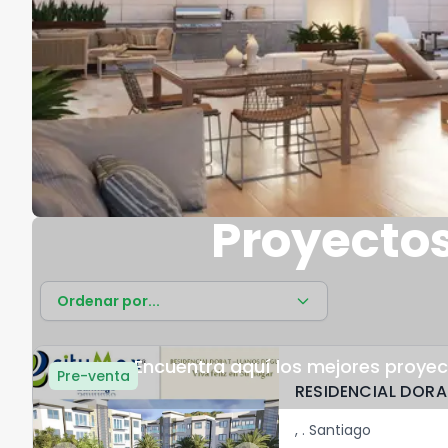
Proyectos
Ordenar por...
Encuentra aquí los mejores proyec
Pre-venta
RESIDENCIAL DORA
,
.
Santiago