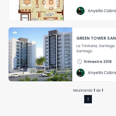
Anyella Cabr
GREEN TOWER SA
La Trinitaria
,
Santiago 
Santiago
schedule
1trimestre 2018
Anyella Cabr
Mostrando
1
de
1
1