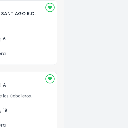
 SANTIAGO R.D.
ent
6
era
CIA
e los Caballeros
.
ent
19
era