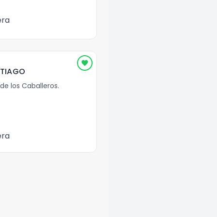
era
NTIAGO
de los Caballeros
.
era