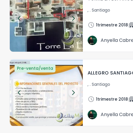
,
.
Santiago
schedule
apartm
1trimestre 2018
Anyella Cabr
Pre-venta/venta
ALLEGRO SANTIAGO
,
.
Santiago
schedule
apartm
1trimestre 2018
Anyella Cabr