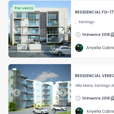
Pre-venta
RESIDENCIAL FG-17
,
.
Santiago
schedule
apartm
1trimestre 2018
Anyella Cabr
RESIDENCIAL VENE
Villa Maria
,
Santiago d
schedule
apartm
1trimestre 2018
Anyella Cabr