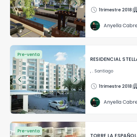
schedule
apartm
1trimestre 2018
Anyella Cabr
Pre-venta
,
.
Santiago
schedule
apartm
1trimestre 2018
Anyella Cabr
Pre-venta
TORRE LA ESPAÑOL