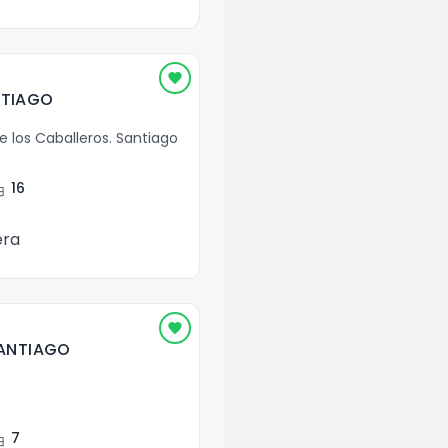
NTIAGO
e los Caballeros
.
Santiago
ent
16
era
SANTIAGO
ent
7