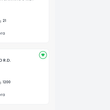
ent
21
era
 R.D.
ent
1200
era