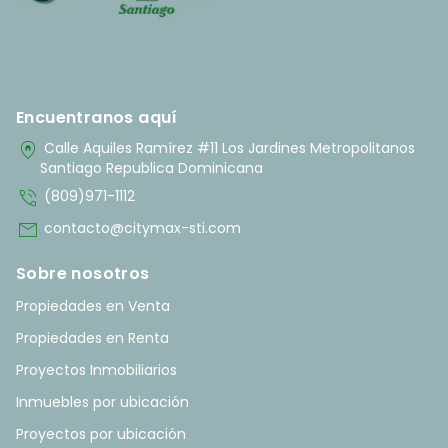
Encuentranos aquí
home_pin
Calle Aquiles Ramírez #11 Los Jardines Metropolitanos
Santiago Republica Dominicana
phone_in_talk
(809)971-1112
mail
contacto@citymax-sti.com
Sobre nosotros
Propiedades en Venta
Propiedades en Renta
Proyectos Inmobiliarios
Inmuebles por ubicación
Proyectos por ubicación