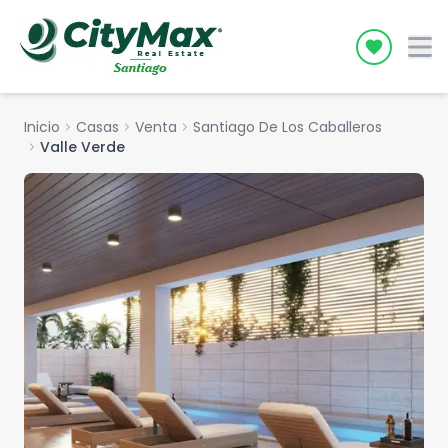
Icon desc
Inicio
chevron_right
Casas
chevron_right
Venta
chevron_right
Santiago De Los Caballeros
chevron_right
Valle Verde