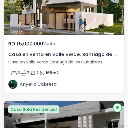
RD	15,000,000
Venta
Casa en venta en Valle Verde, Santiago de los Caballeros
Casa en Valle Verde Santiago de los Caballeros
bed
bathtub
directions_car
square_foot
3
2
2
165
m2
Anyella Cabrera
Casa Sola Residencial