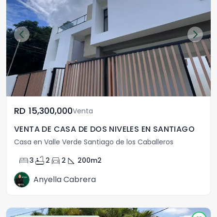
RD	15,300,000
Venta
VENTA DE CASA DE DOS NIVELES EN SANTIAGO
Casa en Valle Verde Santiago de los Caballeros
bed
bathtub
directions_car
square_foot
3
2
2
200
m2
Anyella Cabrera