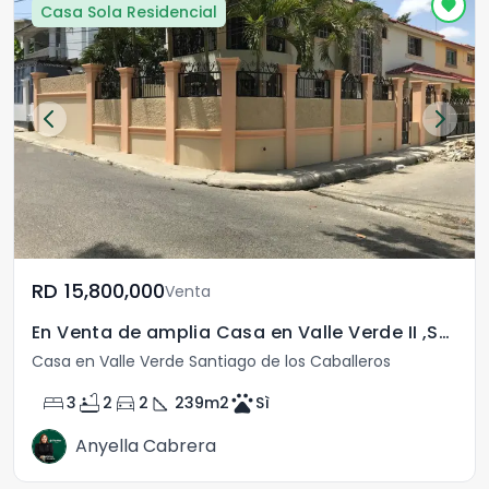
Casa Sola Residencial
RD	15,800,000
Venta
En Venta de amplia Casa en Valle Verde II ,Santiago
Casa en Valle Verde Santiago de los Caballeros
bed
bathtub
directions_car
square_foot
pets
3
2
2
239
m2
Sì
Anyella Cabrera