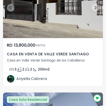
RD	13,800,000
Venta
CASA EN VENTA DE VALLE VERDE SANTIAGO
Casa en Valle Verde Santiago de los Caballeros
bed
bathtub
directions_car
square_foot
3
2
2
200
m2
Anyella Cabrera
Casa Sola Residencial