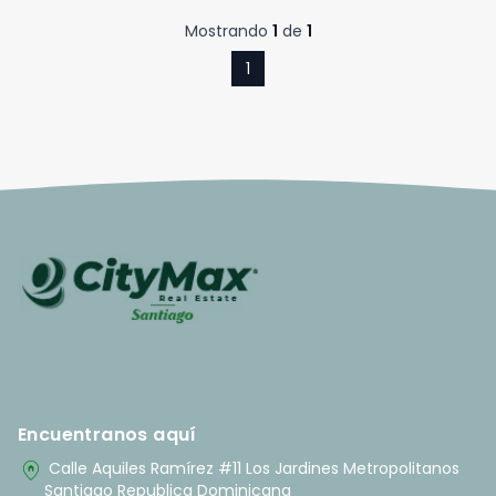
Mostrando
1
de
1
1
Encuentranos aquí
home_pin
Calle Aquiles Ramírez #11 Los Jardines Metropolitanos
Santiago Republica Dominicana