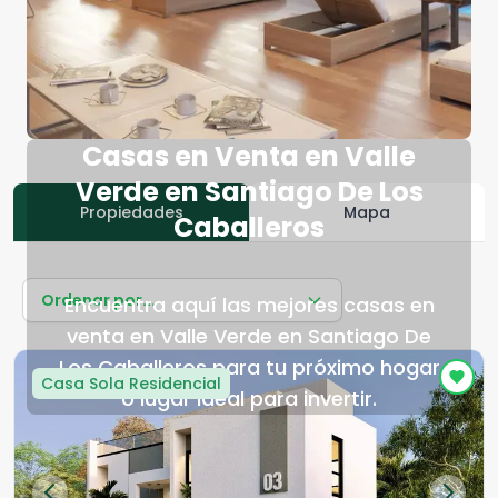
Casas en Venta en Valle
Verde en Santiago De Los
Propiedades
Mapa
Caballeros
Ordenar por...
Encuentra aquí las mejores casas en
venta en Valle Verde en Santiago De
Los Caballeros para tu próximo hogar
Casa Sola Residencial
o lugar ideal para invertir.