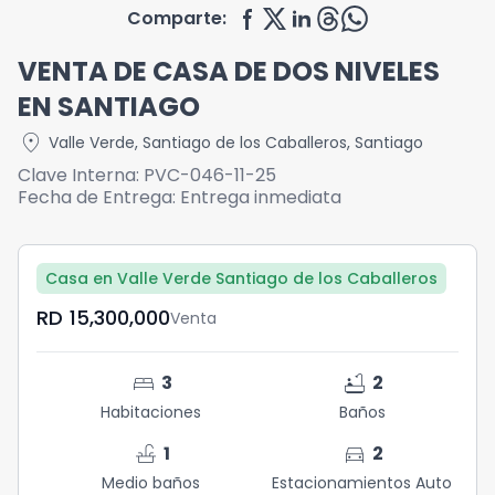
Comparte:
VENTA DE CASA DE DOS NIVELES
EN SANTIAGO
location_on
Valle Verde
,
Santiago de los Caballeros
,
Santiago
Clave Interna:
PVC-046-11-25
Fecha de Entrega:
Entrega inmediata
Casa en Valle Verde Santiago de los Caballeros
RD	15,300,000
Venta
bed
bathtub
3
2
Habitaciones
Baños
faucet
directions_car
1
2
Medio baños
Estacionamientos Auto