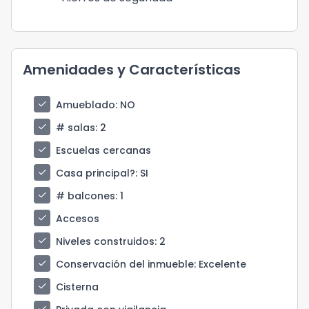
Amenidades y Características
check
Amueblado
: NO
check
# salas
: 2
check
Escuelas cercanas
check
Casa principal?
: SI
check
# balcones
: 1
check
Accesos
check
Niveles construidos
: 2
check
Conservación del inmueble
: Excelente
check
Cisterna