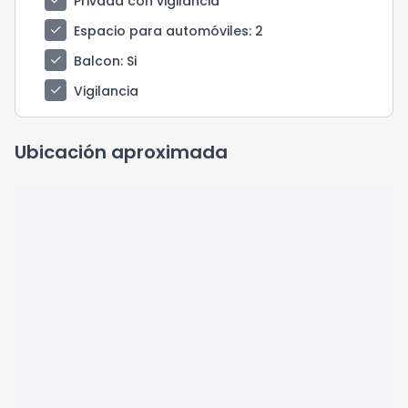
check
Privada con vigilancia
check
Espacio para automóviles
: 2
check
Balcon
: Si
check
Vigilancia
Ubicación aproximada