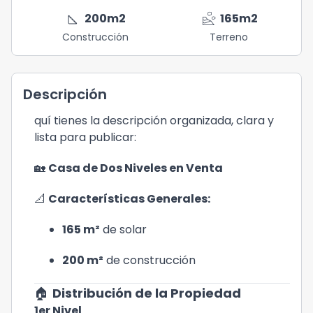
square_foot
landslide
200
m2
165
m2
Construcción
Terreno
Descripción
quí tienes la descripción organizada, clara y
lista para publicar:
🏡
Casa de Dos Niveles en Venta
📐
Características Generales:
165 m²
de solar
200 m²
de construcción
🏠
Distribución de la Propiedad
1er Nivel