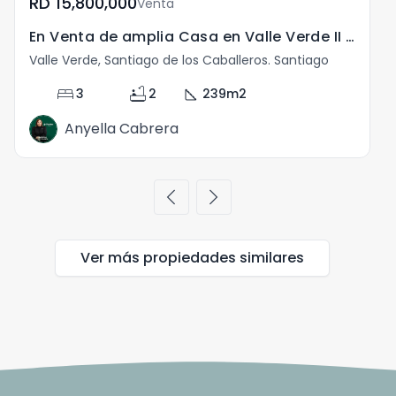
RD	15,800,000
Venta
En Venta de amplia Casa en Valle Verde II ,Santiago
C
Valle Verde, Santiago de los Caballeros. Santiago
V
bed
bathtub
square_foot
3
2
239
m2
Anyella Cabrera
chevron_left
chevron_right
Ver más propiedades
similares