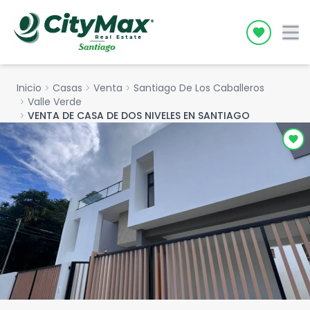
Icon desc
Inicio
chevron_right
Casas
chevron_right
Venta
chevron_right
Santiago De Los Caballeros
chevron_right
Valle Verde
chevron_right
VENTA DE CASA DE DOS NIVELES EN SANTIAGO