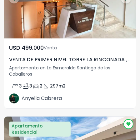
USD	499,000
Venta
VENTA DE PRIMER NIVEL TORRE LA RINCONADA ,LA ESMERALDA
Apartamento en La Esmeralda Santiago de los
Caballeros
bed
bathtub
directions_car
square_foot
3
3
2
297
m2
Anyella Cabrera
Apartamento
Residencial