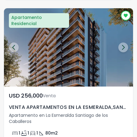
Apartamento
Residencial
USD	256,000
Venta
VENTA APARTAMENTOS EN LA ESMERALDA,SANTIAGO
Apartamento en La Esmeralda Santiago de los
Caballeros
bed
bathtub
directions_car
square_foot
1
1
1
80
m2