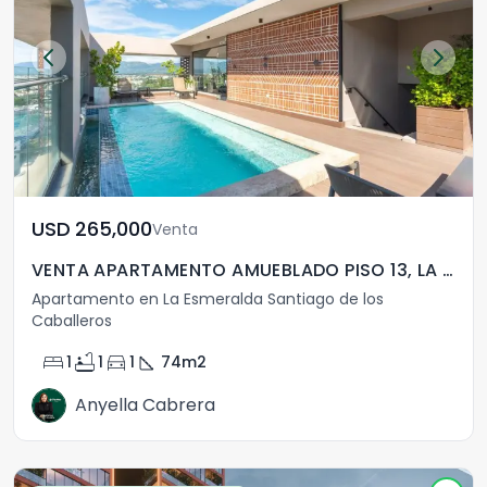
USD	265,000
Venta
VENTA APARTAMENTO AMUEBLADO PISO 13, LA ESMERALDA
Apartamento en La Esmeralda Santiago de los
Caballeros
bed
bathtub
directions_car
square_foot
1
1
1
74
m2
Anyella Cabrera