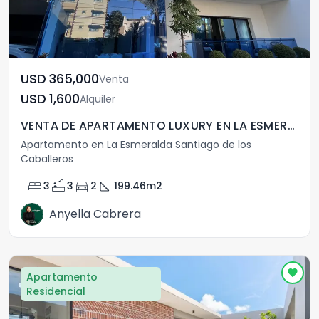
USD	365,000
Venta
USD	1,600
Alquiler
VENTA DE APARTAMENTO LUXURY EN LA ESMERALDA
Apartamento en La Esmeralda Santiago de los
Caballeros
bed
bathtub
directions_car
square_foot
3
3
2
199.46
m2
Anyella Cabrera
Apartamento
Residencial