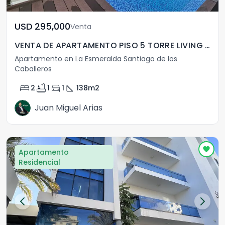
USD	295,000
Venta
VENTA DE APARTAMENTO PISO 5 TORRE LIVING LA ESMERALDA
Apartamento en La Esmeralda Santiago de los
Caballeros
bed
bathtub
directions_car
square_foot
2
1
1
138
m2
Juan Miguel Arias
Apartamento
Residencial