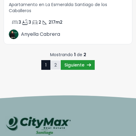
Apartamento en La Esmeralda Santiago de los
Caballeros
bed
bathtub
directions_car
square_foot
3
3
2
217
m2
Anyella Cabrera
Mostrando
1
de
2
1
2
Siguiente