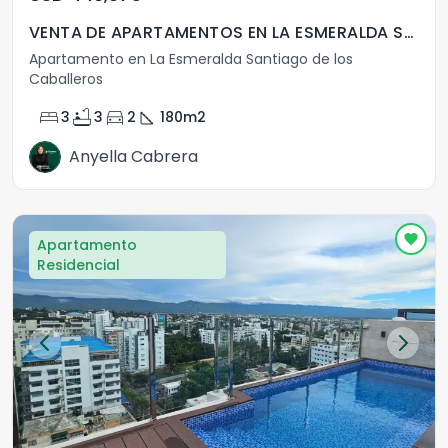
VENTA DE APARTAMENTOS EN LA ESMERALDA SANTIAGO
Apartamento en La Esmeralda Santiago de los
Caballeros
bed
bathtub
directions_car
square_foot
3
3
2
180
m2
Anyella Cabrera
Apartamento
Residencial