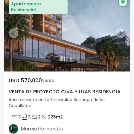
Apartamento
Residencial
USD	570,000
Venta
VENTA DE PROYECTO CIVA Y LUAS RESIDENCIAS LA ESMERALDA
Apartamento en La Esmeralda Santiago de los
Caballeros
bed
bathtub
directions_car
square_foot
3
3
2
225
m2
Marcia Hernandez