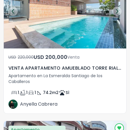
USD	200,000
USD	220,000
Venta
VENTA APARTAMENTO AMUEBLADO TORRE RIALTO LA ESMERALDA
Apartamento en La Esmeralda Santiago de los
Caballeros
bed
bathtub
directions_car
square_foot
pets
1
1
1
74.2
m2
Sì
Anyella Cabrera
Apartamento