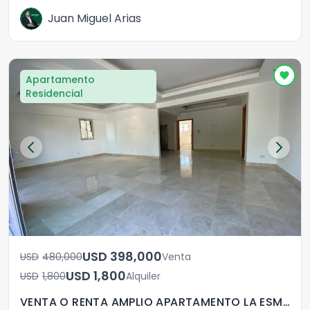
Juan Miguel Arias
Apartamento
Residencial
USD	398,000
USD	480,000
Venta
USD	1,800
USD	1,800
Alquiler
VENTA O RENTA AMPLIO APARTAMENTO LA ESMERALDA