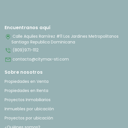
Encuentranos aquí
home_pin
Calle Aquiles Ramírez #11 Los Jardines Metropolitanos
Santiago Republica Dominicana
phone_in_talk
(809)971-1112
mail
contacto@citymax-sti.com
Sobre nosotros
Propiedades en Venta
Propiedades en Renta
Proyectos Inmobiliarios
Inmuebles por ubicación
Proyectos por ubicación
¿Quiénes somos?