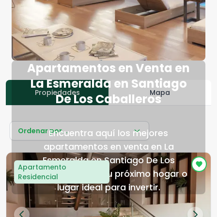
Apartamentos en Venta en
La Esmeralda en Santiago
Propiedades
Mapa
De Los Caballeros
Ordenar por...
Encuentra aquí los mejores
apartamentos en venta en La
Esmeralda en Santiago De Los
Apartamento
Caballeros para tu próximo hogar o
Residencial
lugar ideal para invertir.