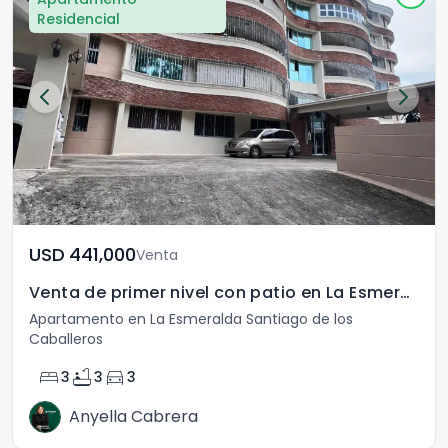
Residencial
USD	441,000
Venta
Venta de primer nivel con patio en La Esmeralda
Apartamento en La Esmeralda Santiago de los
Caballeros
bed
bathtub
directions_car
3
3
3
Anyella Cabrera