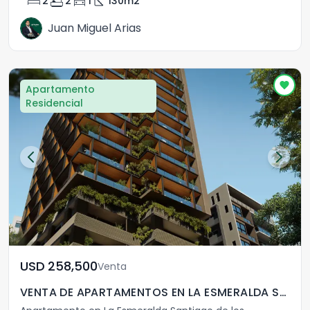
bed
bathtub
directions_car
square_foot
2
2
1
130
m2
Juan Miguel Arias
Apartamento
Residencial
USD	258,500
Venta
VENTA DE APARTAMENTOS EN LA ESMERALDA SANTIAGO