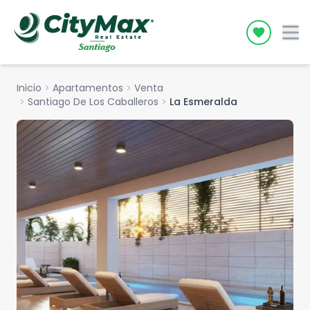
Icon desc
Inicio
chevron_right
Apartamentos
chevron_right
Venta
chevron_right
Santiago De Los Caballeros
chevron_right
La Esmeralda