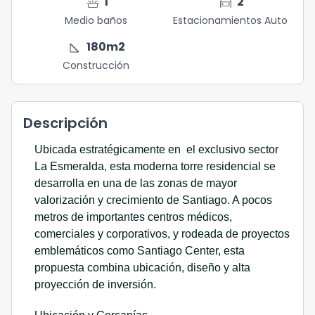
faucet
directions_car
1
2
Medio baños
Estacionamientos Auto
square_foot
180
m2
Construcción
Descripción
Ubicada estratégicamente en el exclusivo sector
La Esmeralda, esta moderna torre residencial se
desarrolla en una de las zonas de mayor
valorización y crecimiento de Santiago. A pocos
metros de importantes centros médicos,
comerciales y corporativos, y rodeada de proyectos
emblemáticos como Santiago Center, esta
propuesta combina ubicación, diseño y alta
proyección de inversión.