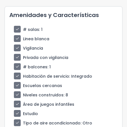
Amenidades y Características
check
# salas
: 1
check
Linea blanca
check
Vigilancia
check
Privada con vigilancia
check
# balcones
: 1
check
Habitación de servicio
: Integrado
check
Escuelas cercanas
check
Niveles construidos
: 8
check
Área de juegos infantiles
check
Estudio
check
Tipo de aire acondicionado
: Otro