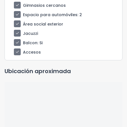
check
Gimnasios cercanos
check
Espacio para automóviles
: 2
check
Área social exterior
check
Jacuzzi
check
Balcon
: Si
check
Accesos
Ubicación aproximada