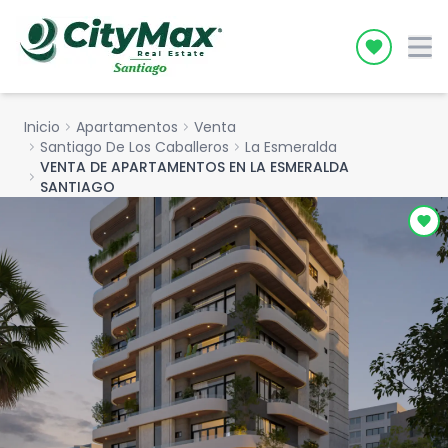
Icon desc
Inicio
chevron_right
Apartamentos
chevron_right
Venta
chevron_right
Santiago De Los Caballeros
chevron_right
La Esmeralda
VENTA DE APARTAMENTOS EN LA ESMERALDA
chevron_right
SANTIAGO