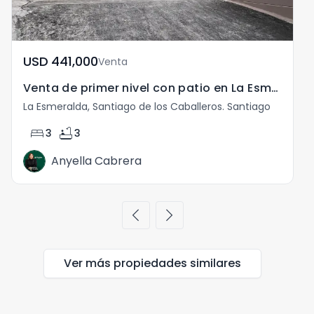
USD	441,000
Venta
Venta de primer nivel con patio en La Esmeralda
La Esmeralda, Santiago de los Caballeros. Santiago
bed
bathtub
3
3
Anyella Cabrera
chevron_left
chevron_right
Ver más propiedades
similares