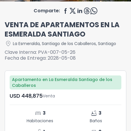
Comparte:
VENTA DE APARTAMENTOS EN LA
ESMERALDA SANTIAGO
location_on
La Esmeralda
,
Santiago de los Caballeros
,
Santiago
Clave Interna:
PVA-007-05-26
Fecha de Entrega:
2028-05-08
Apartamento en La Esmeralda Santiago de los
Caballeros
USD	448,875
Venta
bed
bathtub
3
3
Habitaciones
Baños