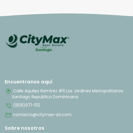
Encuentranos aquí
home_pin
Calle Aquiles Ramírez #11 Los Jardines Metropolitanos
Santiago Republica Dominicana
phone_in_talk
(809)971-1112
mail
contacto@citymax-sti.com
Sobre nosotros