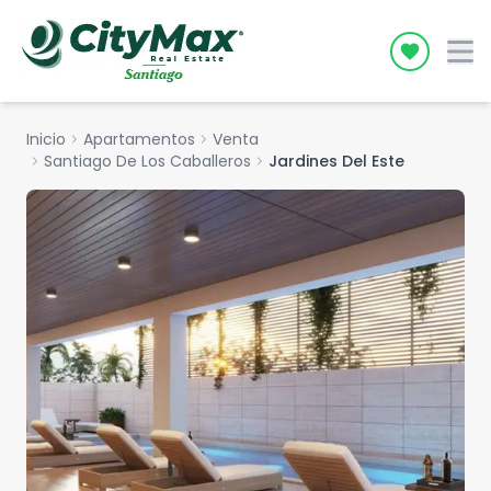
Icon desc
Inicio
chevron_right
Apartamentos
chevron_right
Venta
chevron_right
Santiago De Los Caballeros
chevron_right
Jardines Del Este