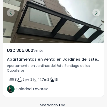
USD	305,000
Venta
Apartamentos en venta en Jardines del Este, Santiago
Apartamento en Jardines del Este Santiago de los
Caballeros
bed
bathtub
directions_car
square_foot
pets
3
2
2
147
m2
Sì
Soledad Tavarez
Mostrando
1
de
1