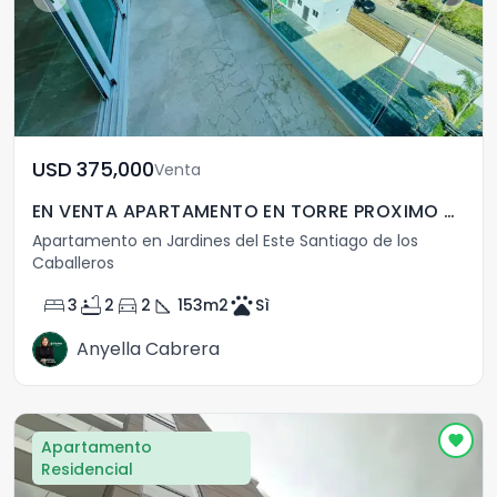
USD	375,000
Venta
EN VENTA APARTAMENTO EN TORRE PROXIMO AL HOMS, SANTIAGO
Apartamento en Jardines del Este Santiago de los
Caballeros
bed
bathtub
directions_car
square_foot
pets
3
2
2
153
m2
Sì
Anyella Cabrera
Apartamento
Residencial