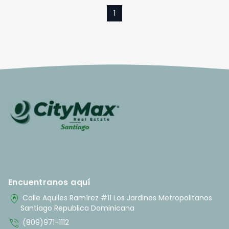
1
Encuentranos aquí
home_pin
Calle Aquiles Ramírez #11 Los Jardines Metropolitanos
Santiago Republica Dominicana
phone_in_talk
(809)971-1112