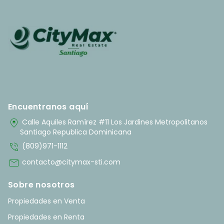
Encuentranos aquí
home_pin
Calle Aquiles Ramírez #11 Los Jardines Metropolitanos
Santiago Republica Dominicana
phone_in_talk
(809)971-1112
mail
contacto@citymax-sti.com
Sobre nosotros
Propiedades en Venta
Propiedades en Renta