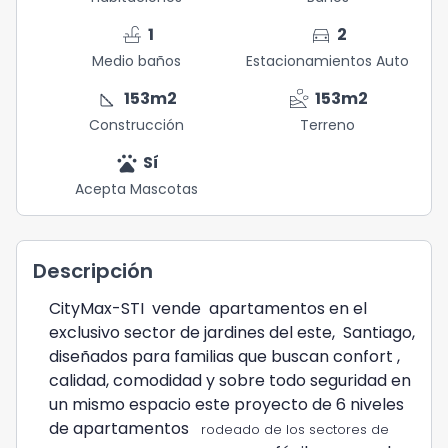
faucet
directions_car
1
2
Medio baños
Estacionamientos Auto
square_foot
landslide
153
m2
153
m2
Construcción
Terreno
pets
Sí
Acepta Mascotas
Descripción
CityMax-STI vende apartamentos en el
exclusivo sector de jardines del este, Santiago,
diseñados para familias que buscan confort ,
calidad, comodidad y sobre todo seguridad en
un mismo espacio este proyecto de 6 niveles
de apartamentos
rodeado de los sectores de