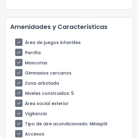
Amenidades y Características
check
Área de juegos infantiles
check
Parrilla
check
Mascotas
check
Gimnasios cercanos
check
Zona arbolada
check
Niveles construidos
: 5
check
Área social exterior
check
Vigilancia
check
Tipo de aire acondicionado
: Minisplit
check
Accesos