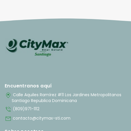
Encuentranos aquí
home_pin
Calle Aquiles Ramírez #11 Los Jardines Metropolitanos
Santiago Republica Dominicana
phone_in_talk
(809)971-1112
mail
contacto@citymax-sti.com