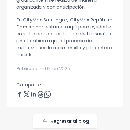
gratificante si se realiza de manera
organizada y con anticipación.
En
CityMax Santiago
y
CityMax República
Dominicana
estamos aquí para ayudarte
no solo a encontrar la casa de tus sueños,
sino también a que el proceso de
mudanza sea lo más sencillo y placentero
posible.
Publicado —
03 jun 2025
Comparte:
arrow_back
Regresar al blog