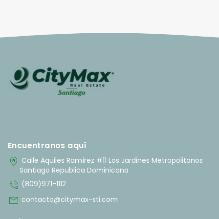
Encuentranos aquí
home_pin
Calle Aquiles Ramírez #11 Los Jardines Metropolitanos
Santiago Republica Dominicana
phone_in_talk
(809)971-1112
mail
contacto@citymax-sti.com