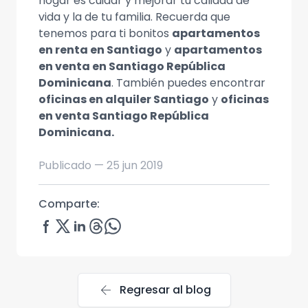
hogar es cuidar y mejorar tu calidad de
vida y la de tu familia. Recuerda que
tenemos para ti bonitos
apartamentos
en renta en Santiago
y
apartamentos
en venta en Santiago República
Dominicana
. También puedes encontrar
oficinas en alquiler Santiago
y
oficinas
en venta Santiago República
Dominicana.
Publicado —
25 jun 2019
Comparte:
arrow_back
Regresar al blog