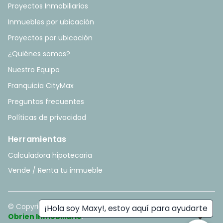
Proyectos Inmobiliarios
Inmuebles por ubicación
Proyectos por ubicación
¿Quiénes somos?
Nuestro Equipo
Franquicia CityMax
Preguntas frecuentes
Políticas de privacidad
Herramientas
Calculadora hipotecaria
Vende / Renta tu inmueble
© Copyright
2026
. All rights reserved. - Hecho con ❤️ por
¡Hola soy Maxy!, estoy aquí para ayudarte
Obrien Inmobiliario
.