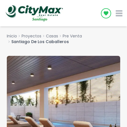
Icon desc
Inicio
chevron_right
Proyectos
chevron_right
Casas
chevron_right
Pre Venta
chevron_right
Santiago De Los Caballeros