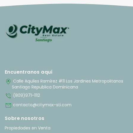
Encuentranos aquí
home_pin
Calle Aquiles Ramírez #11 Los Jardines Metropolitanos
Santiago Republica Dominicana
phone_in_talk
(809)971-1112
mail
contacto@citymax-sti.com
Sobre nosotros
Propiedades en Venta