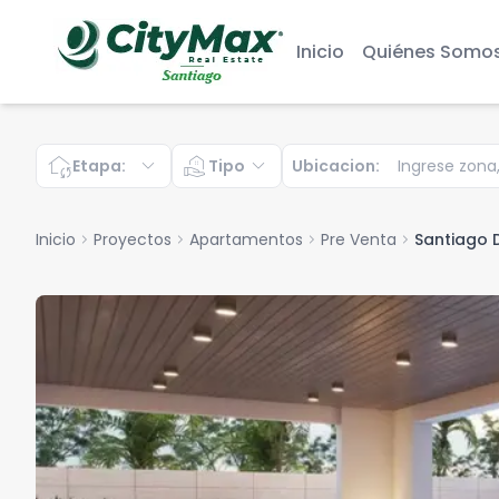
Inicio
Quiénes Somo
wifi_home
expand_more
real_estate_agent
expand_more
Etapa
:
Tipo
Ubicacion
:
Inicio
chevron_right
Proyectos
chevron_right
Apartamentos
chevron_right
Pre Venta
chevron_right
Santiago 