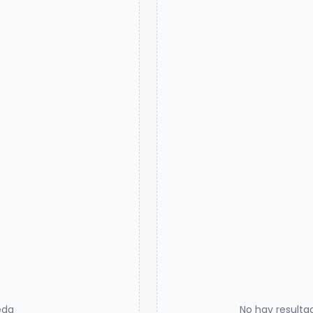
eda
No hay resulta