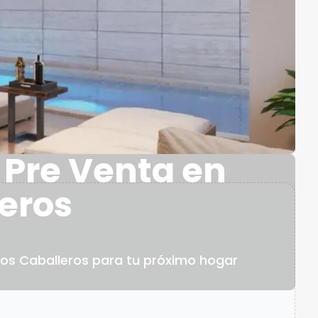
 Pre Venta en
leros
los Caballeros para tu próximo hogar