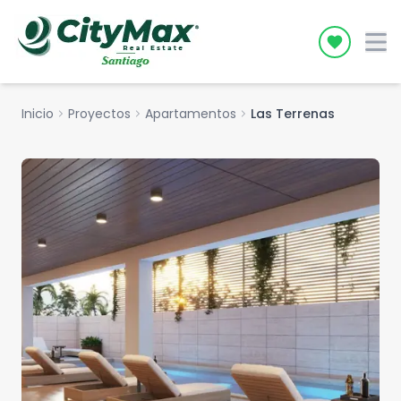
Icon desc
Inicio
chevron_right
Proyectos
chevron_right
Apartamentos
chevron_right
Las Terrenas