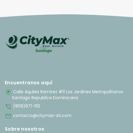
Encuentranos aquí
home_pin
Calle Aquiles Ramírez #11 Los Jardines Metropolitanos
Santiago Republica Dominicana
phone_in_talk
(809)971-1112
mail
contacto@citymax-sti.com
Sobre nosotros