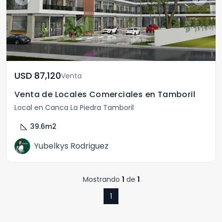
USD	87,120
Venta
Venta de Locales Comerciales en Tamboril
Local en Canca La Piedra Tamboril
square_foot
39.6
m2
Yubelkys Rodriguez
Mostrando
1
de
1
1