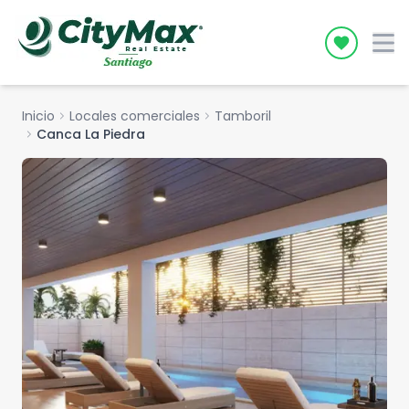
Icon desc
Inicio
chevron_right
Locales comerciales
chevron_right
Tamboril
chevron_right
Canca La Piedra