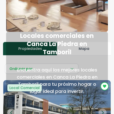
Locales comerciales en
Canca La Piedra en
Propiedades
Mapa
Tamboril
Ordenar por...
Encuentra aquí los mejores locales
comerciales en Canca La Piedra en
Tamboril para tu próximo hogar o
Local Comercial
lugar ideal para invertir.