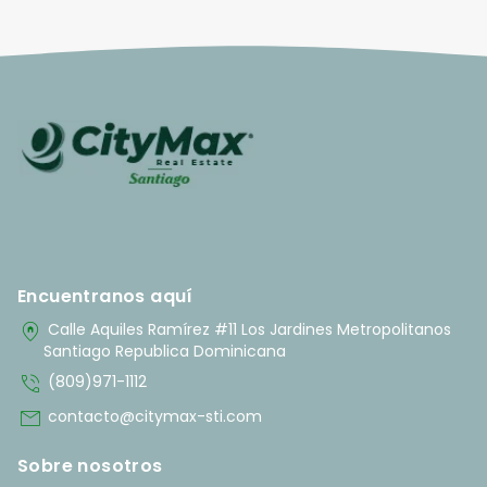
Encuentranos aquí
home_pin
Calle Aquiles Ramírez #11 Los Jardines Metropolitanos
Santiago Republica Dominicana
phone_in_talk
(809)971-1112
mail
contacto@citymax-sti.com
Sobre nosotros