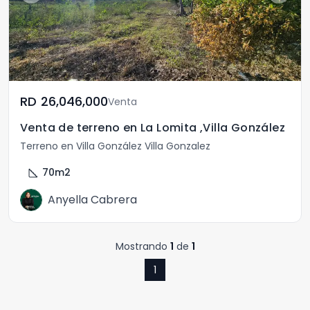
RD	26,046,000
Venta
Venta de terreno en La Lomita ,Villa González
Terreno en Villa González Villa Gonzalez
square_foot
70
m2
Anyella Cabrera
Mostrando
1
de
1
1