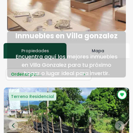
Inmuebles en Villa gonzalez
Propiedades
Mapa
Encuentra aquí los mejores inmuebles
en Villa Gonzalez para tu próximo
hogar o lugar ideal para invertir.
Ordenar por...
Terreno Residencial