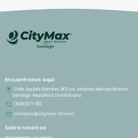
Encuentranos aquí
home_pin
Calle Aquiles Ramírez #11 Los Jardines Metropolitanos
Santiago Republica Dominicana
phone_in_talk
(809)971-1112
mail
contacto@citymax-sti.com
Sobre nosotros
Propiedades en Venta