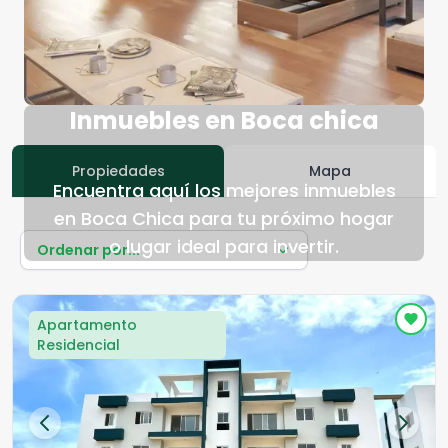
Inmuebles en Boca chica
Propiedades
Mapa
Encuentra aquí los mejores inmuebles
en Boca Chica para tu próximo hogar
o lugar ideal para invertir.
Ordenar por...
Apartamento
Residencial