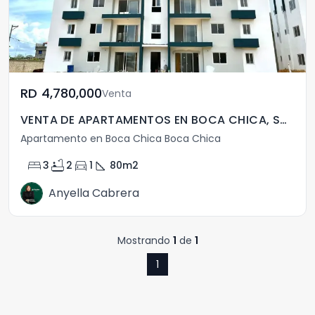
RD	4,780,000
Venta
VENTA DE APARTAMENTOS EN BOCA CHICA, SANTO DOMINGO
Apartamento en Boca Chica Boca Chica
bed
bathtub
directions_car
square_foot
3
2
1
80
m2
Anyella Cabrera
Mostrando
1
de
1
1