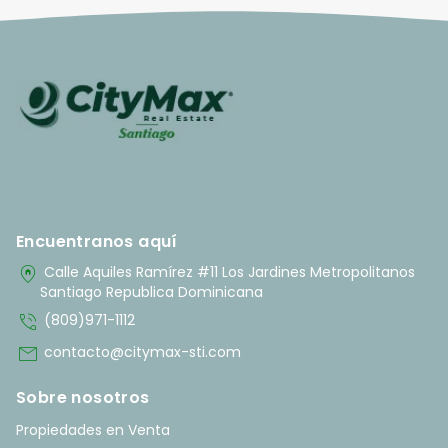
Encuentranos aquí
home_pin
Calle Aquiles Ramírez #11 Los Jardines Metropolitanos
Santiago Republica Dominicana
phone_in_talk
(809)971-1112
mail
contacto@citymax-sti.com
Sobre nosotros
Propiedades en Venta