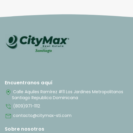
Encuentranos aquí
home_pin
Calle Aquiles Ramírez #11 Los Jardines Metropolitanos
Santiago Republica Dominicana
phone_in_talk
(809)971-1112
mail
contacto@citymax-sti.com
Sobre nosotros