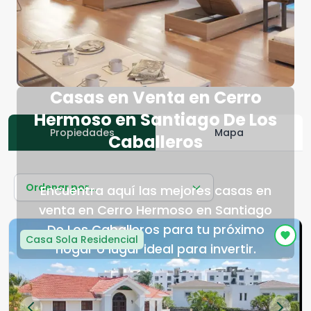
Casas en Venta en Cerro
Hermoso en Santiago De Los
Propiedades
Mapa
Caballeros
Ordenar por...
Encuentra aquí las mejores casas en
venta en Cerro Hermoso en Santiago
De Los Caballeros para tu próximo
Casa Sola Residencial
hogar o lugar ideal para invertir.