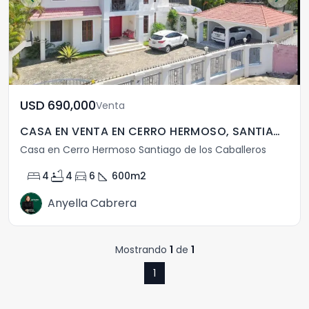
USD	690,000
Venta
CASA EN VENTA EN CERRO HERMOSO, SANTIAGO , R.D
Casa en Cerro Hermoso Santiago de los Caballeros
bed
bathtub
directions_car
square_foot
4
4
6
600
m2
Anyella Cabrera
Mostrando
1
de
1
1