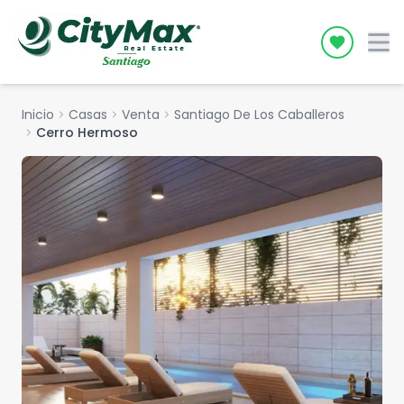
Icon desc
Inicio
chevron_right
Casas
chevron_right
Venta
chevron_right
Santiago De Los Caballeros
chevron_right
Cerro Hermoso