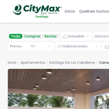
Inicio
Quiénes Somo
real_estate_agent
expand_more
Todo
Comprar
Rentar
Inmueble
Ubicaci
expand_more
bed
expand_more
bathtu
Precio:
Habitaciones
:
RD
-
...
Inicio
chevron_right
Apartamentos
chevron_right
Santiago De Los Caballeros
chevron_right
Cana