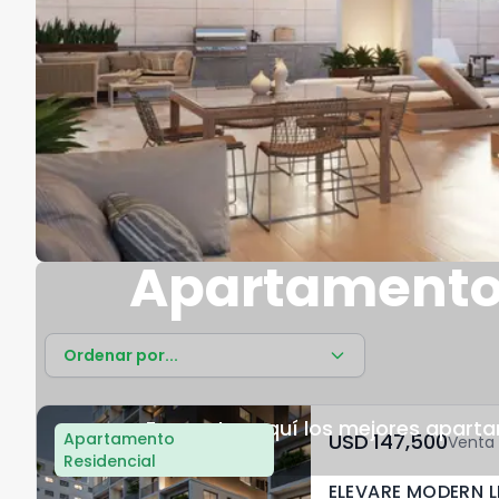
Apartamento
Ordenar por...
Encuentra aquí los mejores apart
Apartamento
USD	147,500
Venta
Residencial