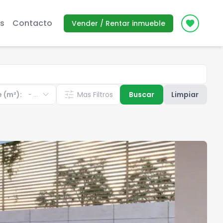
s
Contacto
Vender / Rentar inmueble
Icon des
expand_more
tune
e (m²):
Mas Filtros
Buscar
Limpiar
-
...