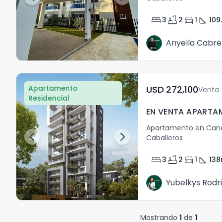
bed
bathtub
directions_car
square_foot
3
2
1
109
Anyella Cabre
Apartamento
USD	272,100
Venta
Residencial
Apartamento en Cana
Caballeros
bed
bathtub
directions_car
square_foot
3
2
1
138
Yubelkys Rodr
Mostrando
1
de
1