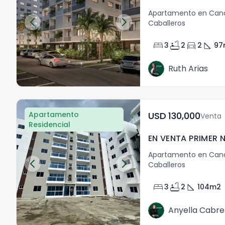
Apartamento en Cana
Caballeros
bed
bathtub
directions_car
square_foot
3
2
2
97
Ruth Arias
Apartamento
USD	130,000
Venta
Residencial
Apartamento en Cana
Caballeros
bed
bathtub
square_foot
3
2
104
m2
Anyella Cabre