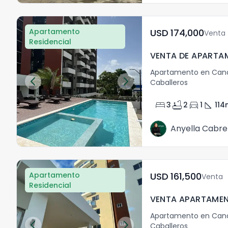
Apartamento
USD	174,000
Venta
Residencial
Apartamento en Cana
Caballeros
bed
bathtub
directions_car
square_foot
3
2
1
114
Anyella Cabre
Apartamento
USD	161,500
Venta
Residencial
Apartamento en Cana
Caballeros