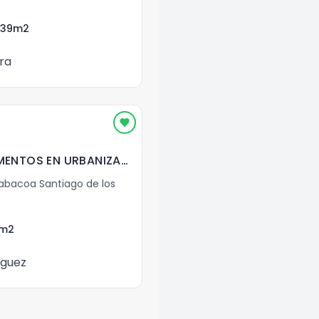
.39
m2
ra
EN VENTA APARTAMENTOS EN URBANIZACION THOMEN
bacoa Santiago de los
m2
iguez