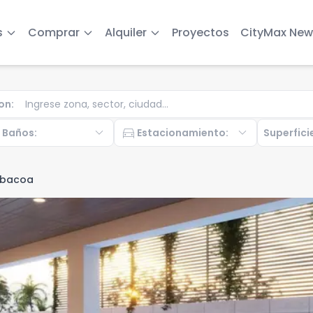
s
Comprar
Alquiler
Proyectos
CityMax New
on
:
b
expand_more
directions_car
expand_more
Baños
:
Estacionamiento
:
Superfici
bacoa