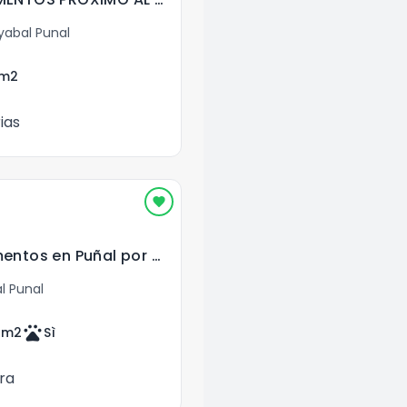
abal Punal
m2
ias
Venta de Apartamentos en Puñal por Autopista Duarte
l Punal
pets
7
m2
Sì
ra