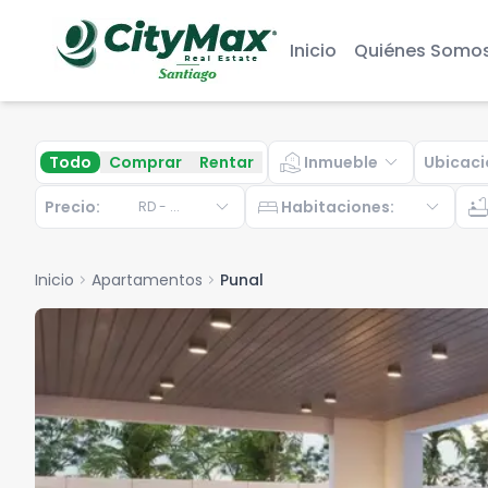
Inicio
Quiénes Somo
real_estate_agent
expand_more
Todo
Comprar
Rentar
Inmueble
Ubicaci
expand_more
bed
expand_more
bathtu
Precio:
Habitaciones
:
RD
-
...
Inicio
chevron_right
Apartamentos
chevron_right
Punal