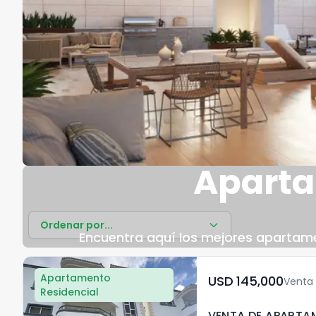
Aparta
Ordenar por...
Encuentra aquí los mejores apartamen
Apartamento
USD	145,000
Venta
Residencial