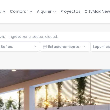
s
Comprar
Alquiler
Proyectos
CityMax New
on
:
b
expand_more
directions_car
expand_more
Baños
:
Estacionamiento
:
Superfici