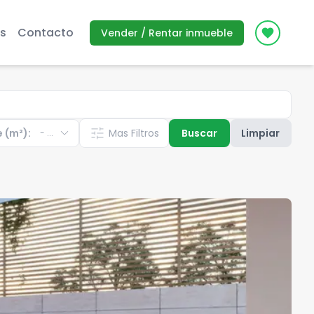
s
Contacto
Vender / Rentar inmueble
Icon des
expand_more
tune
e (m²):
Mas Filtros
Buscar
Limpiar
-
...