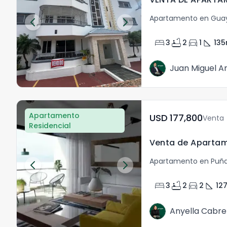
Apartamento en Guay
bed
bathtub
directions_car
square_foot
3
2
1
135
Juan Miguel Ar
Apartamento
USD	177,800
Venta
Residencial
Apartamento en Puña
bed
bathtub
directions_car
square_foot
3
2
2
12
Anyella Cabre