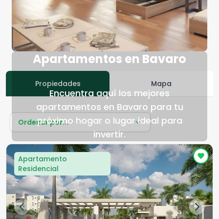
Apartamentos en Bavaro
Propiedades
Mapa
Encuentra aquí los mejores
apartamentos en Bavaro para tu
próximo hogar o lugar ideal para
Ordenar por...
invertir.
Apartamento
Residencial