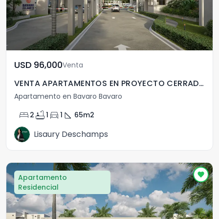
USD	96,000
Venta
VENTA APARTAMENTOS EN PROYECTO CERRADO EN PUNTA CANA
Apartamento en Bavaro Bavaro
bed
bathtub
directions_car
square_foot
2
1
1
65
m2
Lisaury Deschamps
Apartamento
Residencial