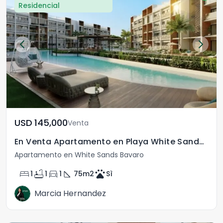
Residencial
USD	145,000
Venta
En Venta Apartamento en Playa White Sands Punta Cana
Apartamento en White Sands Bavaro
bed
bathtub
directions_car
square_foot
pets
1
1
1
75
m2
Sì
Marcia Hernandez