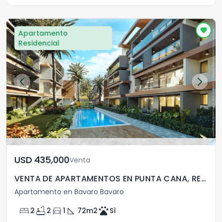
Apartamento
Residencial
USD	435,000
Venta
VENTA DE APARTAMENTOS EN PUNTA CANA, REP.DOM
Apartamento en Bavaro Bavaro
bed
bathtub
directions_car
square_foot
pets
2
2
1
72
m2
Sì