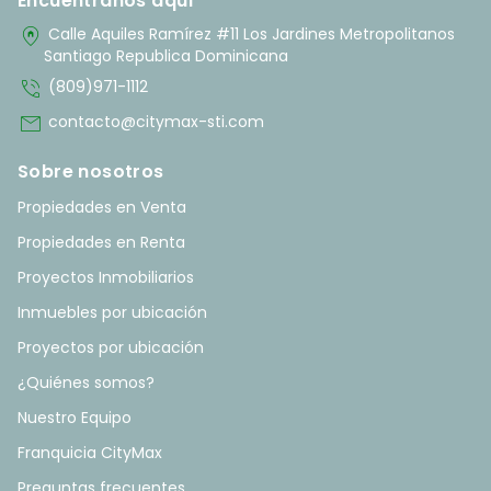
Encuentranos aquí
home_pin
Calle Aquiles Ramírez #11 Los Jardines Metropolitanos
Santiago Republica Dominicana
phone_in_talk
(809)971-1112
mail
contacto@citymax-sti.com
Sobre nosotros
Propiedades en Venta
Propiedades en Renta
Proyectos Inmobiliarios
Inmuebles por ubicación
Proyectos por ubicación
¿Quiénes somos?
Nuestro Equipo
Franquicia CityMax
Preguntas frecuentes