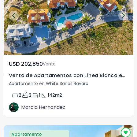
USD	202,850
Venta
Venta de Apartamentos con Línea Blanca en Punta Cana
Apartamento en White Sands Bavaro
bed
bathtub
directions_car
square_foot
2
2
1
142
m2
Marcia Hernandez
Apartamento