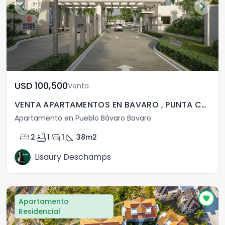
USD	100,500
Venta
VENTA APARTAMENTOS EN BAVARO , PUNTA CANA
Apartamento en Pueblo Bávaro Bavaro
bed
bathtub
directions_car
square_foot
2
1
1
38
m2
Lisaury Deschamps
Apartamento
Residencial