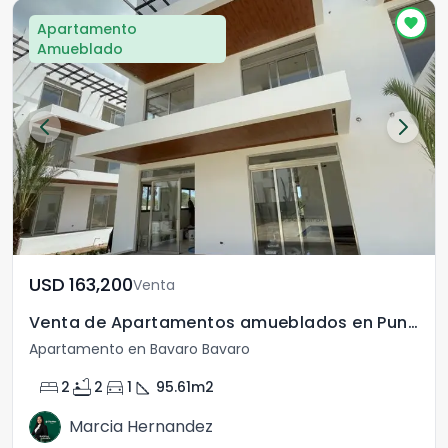
Apartamento
Amueblado
USD	163,200
Venta
Venta de Apartamentos amueblados en Punta Cana, R:D
Apartamento en Bavaro Bavaro
bed
bathtub
directions_car
square_foot
2
2
1
95.61
m2
Marcia Hernandez