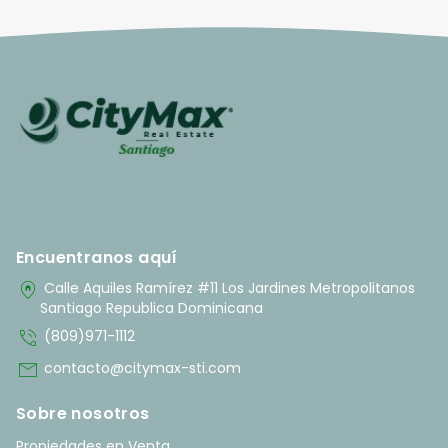
Encuentranos aquí
home_pin
Calle Aquiles Ramírez #11 Los Jardines Metropolitanos
Santiago Republica Dominicana
phone_in_talk
(809)971-1112
mail
contacto@citymax-sti.com
Sobre nosotros
Propiedades en Venta