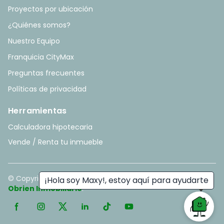
Proyectos por ubicación
¿Quiénes somos?
Nuestro Equipo
Franquicia CityMax
Preguntas frecuentes
Políticas de privacidad
Herramientas
Calculadora hipotecaria
Vende / Renta tu inmueble
© Copyright
2026
. All rights reserved. - Hecho con ❤️ por
¡Hola soy Maxy!, estoy aquí para ayudarte
Obrien Inmobiliario
.