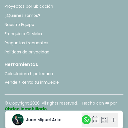
Proyectos por ubicación
¿Quiénes somos?
Nuestro Equipo
Franquicia CityMax
Preguntas frecuentes
Políticas de privacidad
Herramientas
Calculadora hipotecaria
Vende / Renta tu inmueble
© Copyright
2026
. All rights reserved. - Hecho con ❤️ por
Obrien Inmobiliario
.
calendar_month
calendar_month
calculate
calculate
add
add
Juan Miguel Arias
Juan Miguel Arias