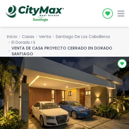
Icon desc
Inicio
chevron_right
Casas
chevron_right
Venta
chevron_right
Santiago De Los Caballeros
chevron_right
El Dorado I Ii
VENTA DE CASA PROYECTO CERRADO EN DORADO
chevron_right
SANTIAGO