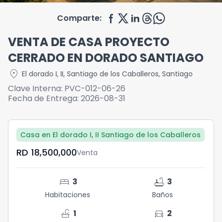
Comparte:
VENTA DE CASA PROYECTO
CERRADO EN DORADO SANTIAGO
location_on
El dorado I, II
,
Santiago de los Caballeros
,
Santiago
Clave Interna:
PVC-012-06-26
Fecha de Entrega:
2026-08-31
Casa en El dorado I, II Santiago de los Caballeros
RD	18,500,000
Venta
bed
bathtub
3
3
Habitaciones
Baños
faucet
directions_car
1
2