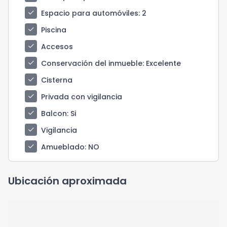
check
Espacio para automóviles
: 2
check
Piscina
check
Accesos
check
Conservación del inmueble
: Excelente
check
Cisterna
check
Privada con vigilancia
check
Balcon
: Si
check
Vigilancia
check
Amueblado
: NO
Ubicación aproximada