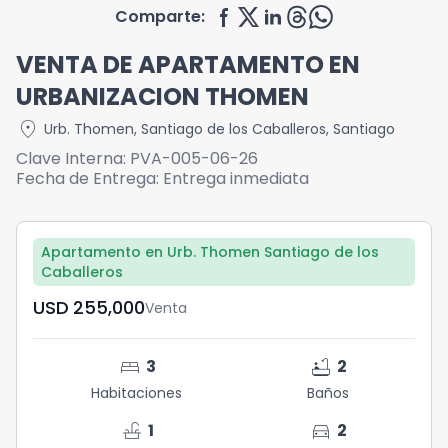
Comparte:
VENTA DE APARTAMENTO EN
URBANIZACION THOMEN
location_on
Urb. Thomen
,
Santiago de los Caballeros
,
Santiago
Clave Interna:
PVA-005-06-26
Fecha de Entrega:
Entrega inmediata
Apartamento en Urb. Thomen Santiago de los
Caballeros
USD	255,000
Venta
bed
bathtub
3
2
Habitaciones
Baños
faucet
directions_car
1
2