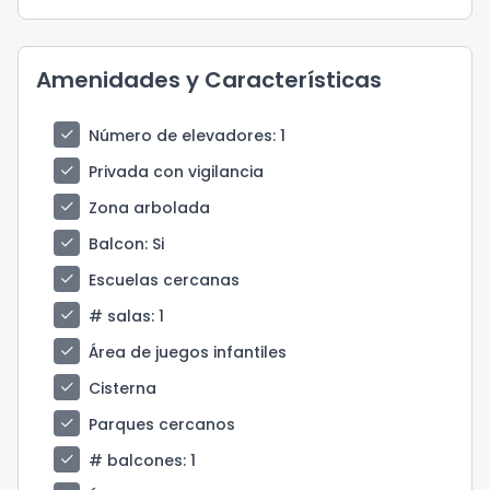
Amenidades y Características
check
Número de elevadores
: 1
check
Privada con vigilancia
check
Zona arbolada
check
Balcon
: Si
check
Escuelas cercanas
check
# salas
: 1
check
Área de juegos infantiles
check
Cisterna
check
Parques cercanos
check
# balcones
: 1