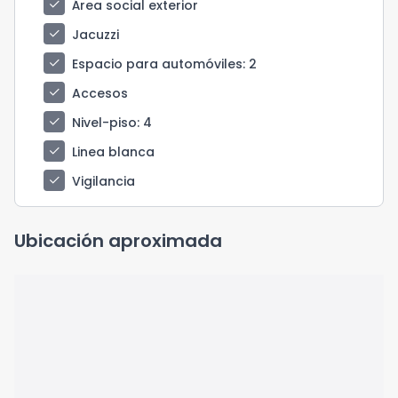
check
Área social exterior
check
Jacuzzi
check
Espacio para automóviles
: 2
check
Accesos
check
Nivel-piso
: 4
check
Linea blanca
check
Vigilancia
Ubicación aproximada