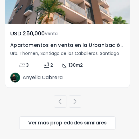
USD	250,000
Venta
Apartamentos en venta en la Urbanización Thomen RD
Urb. Thomen, Santiago de los Caballeros. Santiago
U
bed
bathtub
square_foot
3
2
130
m2
Anyella Cabrera
chevron_left
chevron_right
Ver más propiedades
similares