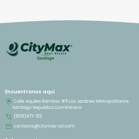
Encuentranos aquí
home_pin
Calle Aquiles Ramírez #11 Los Jardines Metropolitanos
Santiago Republica Dominicana
phone_in_talk
(809)971-1112
mail
contacto@citymax-sti.com