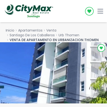
Icon desc
Inicio
chevron_right
Apartamentos
chevron_right
Venta
chevron_right
Santiago De Los Caballeros
chevron_right
Urb Thomen
chevron_right
VENTA DE APARTAMENTO EN URBANIZACION THOMEN