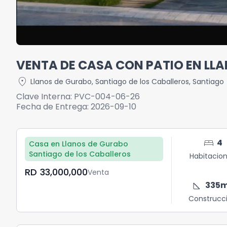
VENTA DE CASA CON PATIO EN LL
location_on
Llanos de Gurabo
,
Santiago de los Caballeros
,
Santiago
Clave Interna:
PVC-004-06-26
Fecha de Entrega:
2026-09-10
bed
4
Casa en Llanos de Gurabo
Santiago de los Caballeros
Habitacio
RD	33,000,000
Venta
square_foot
335
Construcc