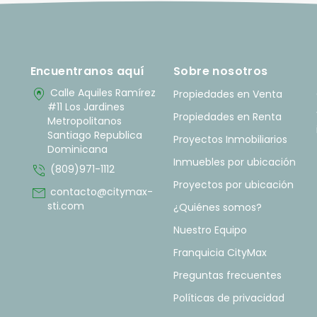
Encuentranos aquí
Sobre nosotros
home_pin
Calle Aquiles Ramírez
Propiedades en Venta
#11 Los Jardines
Propiedades en Renta
Metropolitanos
Santiago Republica
Proyectos Inmobiliarios
Dominicana
Inmuebles por ubicación
phone_in_talk
(809)971-1112
Proyectos por ubicación
mail
contacto@citymax-
sti.com
¿Quiénes somos?
Nuestro Equipo
Franquicia CityMax
Preguntas frecuentes
Políticas de privacidad