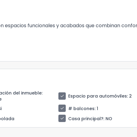
con espacios funcionales y acabados que combinan confor
ción del inmueble
:
check
Espacio para automóviles
: 2
e
check
Si
# balcones
: 1
check
bolada
Casa principal?
: NO