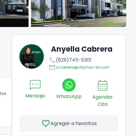
Anyella Cabrera
call
(829)745-5301
email
a.cabrera@citymax-sti.com
sms
calendar_month
tos
Mensaje
WhatsApp
Agendar
Cita
favorite
Agregar a favoritos