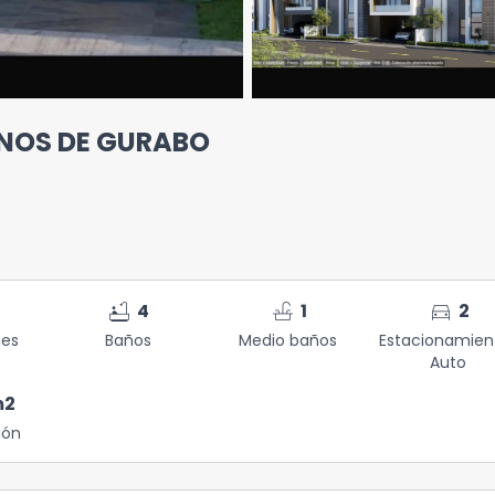
ANOS DE GURABO
bathtub
faucet
directions_car
4
1
2
nes
Baños
Medio baños
Estacionamien
Auto
m2
ión