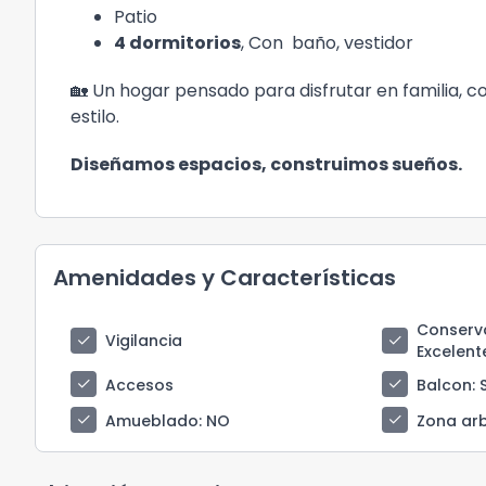
Patio
4 dormitorios
, Con baño, vestidor
🏡 Un hogar pensado para disfrutar en familia, 
estilo.
Diseñamos espacios, construimos sueños.
Amenidades y Características
Conserva
check
check
Vigilancia
Excelent
check
check
Accesos
Balcon
: 
check
check
Amueblado
: NO
Zona ar