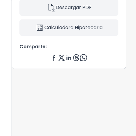
file_save
Descargar PDF
calculate
Calculadora Hipotecaria
Comparte: