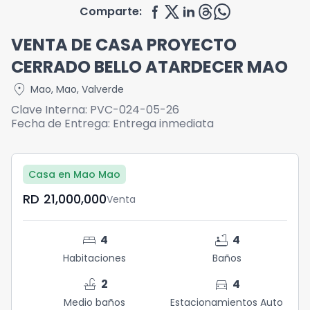
Comparte:
VENTA DE CASA PROYECTO
CERRADO BELLO ATARDECER MAO
location_on
Mao
,
Mao
,
Valverde
Clave Interna:
PVC-024-05-26
Fecha de Entrega:
Entrega inmediata
Casa en Mao Mao
RD	21,000,000
Venta
bed
bathtub
4
4
Habitaciones
Baños
faucet
directions_car
2
4
Medio baños
Estacionamientos Auto