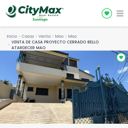
Icon desc
Inicio
chevron_right
Casas
chevron_right
Venta
chevron_right
Mao
chevron_right
Mao
VENTA DE CASA PROYECTO CERRADO BELLO
chevron_right
ATARDECER MAO