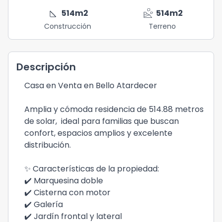
square_foot
landslide
514
m2
514
m2
Construcción
Terreno
Descripción
Casa en Venta en Bello Atardecer
Amplia y cómoda residencia de 514.88 metros
de solar, ideal para familias que buscan
confort, espacios amplios y excelente
distribución.
✨ Características de la propiedad:
✔️ Marquesina doble
✔️ Cisterna con motor
✔️ Galería
✔️ Jardín frontal y lateral