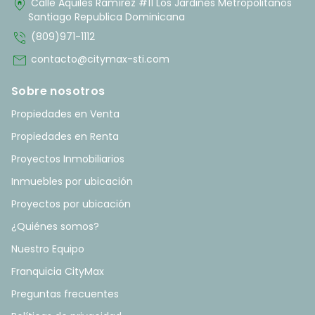
home_pin
Calle Aquiles Ramírez #11 Los Jardines Metropolitanos
Santiago Republica Dominicana
phone_in_talk
(809)971-1112
mail
contacto@citymax-sti.com
Sobre nosotros
Propiedades en Venta
Propiedades en Renta
Proyectos Inmobiliarios
Inmuebles por ubicación
Proyectos por ubicación
¿Quiénes somos?
Nuestro Equipo
Franquicia CityMax
Preguntas frecuentes