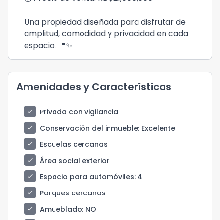
Una propiedad diseñada para disfrutar de
amplitud, comodidad y privacidad en cada
espacio. 📍✨
Amenidades y Características
check
Privada con vigilancia
check
Conservación del inmueble
: Excelente
check
Escuelas cercanas
check
Área social exterior
check
Espacio para automóviles
: 4
check
Parques cercanos
check
Amueblado
: NO