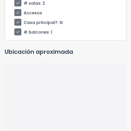
check
# salas
: 2
check
Accesos
check
Casa principal?
: SI
check
# balcones
: 1
Ubicación aproximada