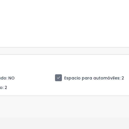
check
ado
: NO
Espacio para automóviles
: 2
so
: 2