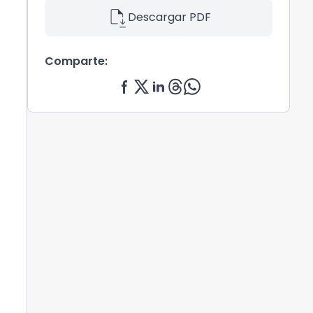
file_save
Descargar PDF
Comparte: