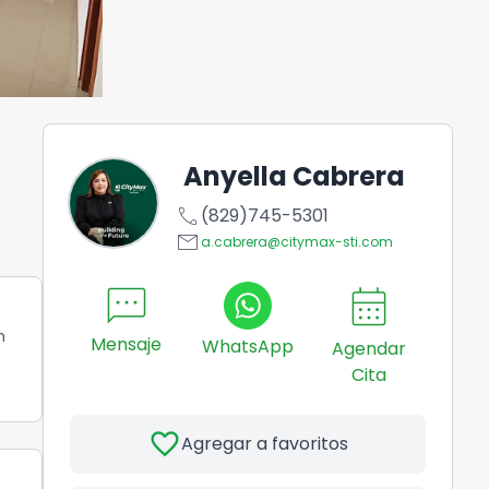
Anyella Cabrera
call
(829)745-5301
email
a.cabrera@citymax-sti.com
sms
calendar_month
n
Mensaje
WhatsApp
Agendar
Cita
favorite
Agregar a favoritos