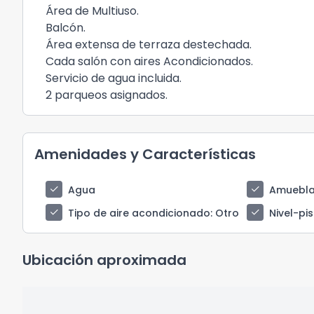
Área de Multiuso.
Balcón.
Área extensa de terraza destechada.
Cada salón con aires Acondicionados.
Servicio de agua incluida.
2 parqueos asignados.
Amenidades y Características
check
check
Agua
Amuebl
check
check
Tipo de aire acondicionado
: Otro
Nivel-pi
Ubicación aproximada