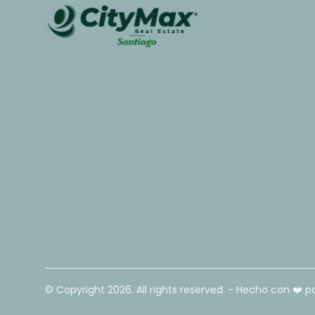
© Copyright
2026
. All rights reserved. - Hecho con ❤️ p