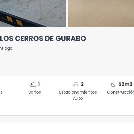
 LOS CERROS DE GURABO
ntiago
bathtub
directions_car
square_foot
1
2
52
m2
es
Baños
Estacionamientos
Construcció
Auto