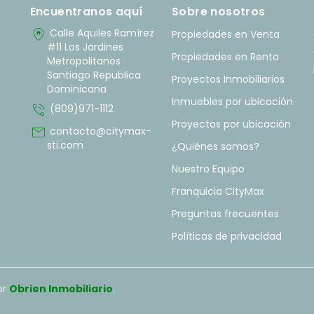
Encuentranos aquí
Sobre nosotros
home_pin
Calle Aquiles Ramírez
Propiedades en Venta
#11 Los Jardines
Propiedades en Renta
Metropolitanos
Santiago Republica
Proyectos Inmobiliarios
Dominicana
Inmuebles por ubicación
phone_in_talk
(809)971-1112
Proyectos por ubicación
mail
contacto@citymax-
sti.com
¿Quiénes somos?
Nuestro Equipo
Franquicia CityMax
Preguntas frecuentes
Políticas de privacidad
or
Obrien Inmobiliario
.