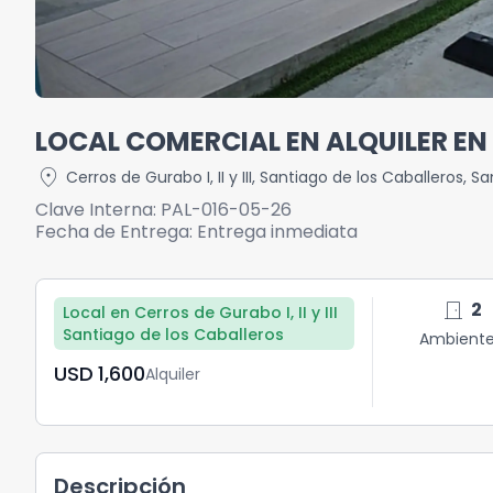
LOCAL COMERCIAL EN ALQUILER EN
location_on
Cerros de Gurabo I, II y III
,
Santiago de los Caballeros
,
Sa
Clave Interna:
PAL-016-05-26
Fecha de Entrega:
Entrega inmediata
door_front
2
Local en Cerros de Gurabo I, II y III
Santiago de los Caballeros
Ambient
USD	1,600
Alquiler
Descripción