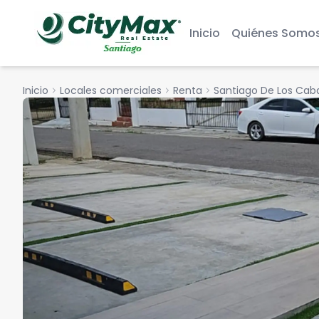
Inicio
Quiénes Somo
Inicio
chevron_right
Locales comerciales
chevron_right
Renta
chevron_right
Santiago De Los Caba