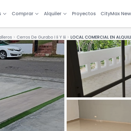
s
Comprar
Alquiler
Proyectos
CityMax New
lleros
chevron_right
Cerros De Gurabo I Ii Y Iii
chevron_right
LOCAL COMERCIAL EN ALQUIL