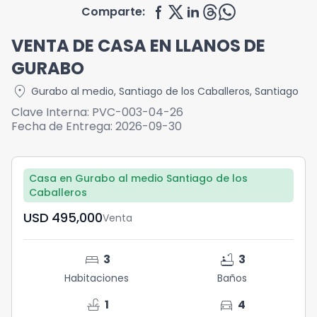
Comparte:
VENTA DE CASA EN LLANOS DE
GURABO
location_on
Gurabo al medio
,
Santiago de los Caballeros
,
Santiago
Clave Interna:
PVC-003-04-26
Fecha de Entrega:
2026-09-30
Casa en Gurabo al medio Santiago de los
Caballeros
USD	495,000
Venta
bed
bathtub
3
3
Habitaciones
Baños
faucet
directions_car
1
4