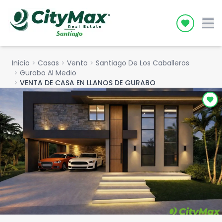
Icon desc
Inicio
chevron_right
Casas
chevron_right
Venta
chevron_right
Santiago De Los Caballeros
chevron_right
Gurabo Al Medio
chevron_right
VENTA DE CASA EN LLANOS DE GURABO