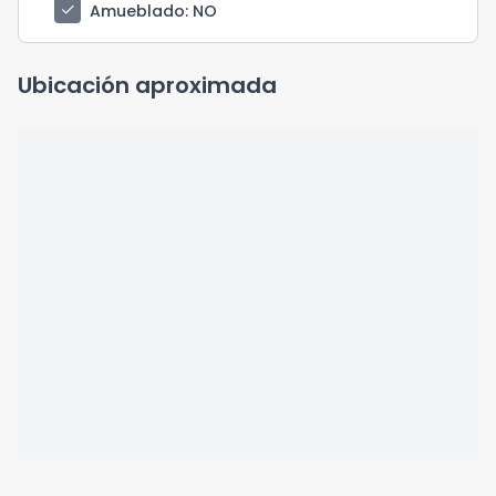
check
Amueblado
: NO
Ubicación aproximada