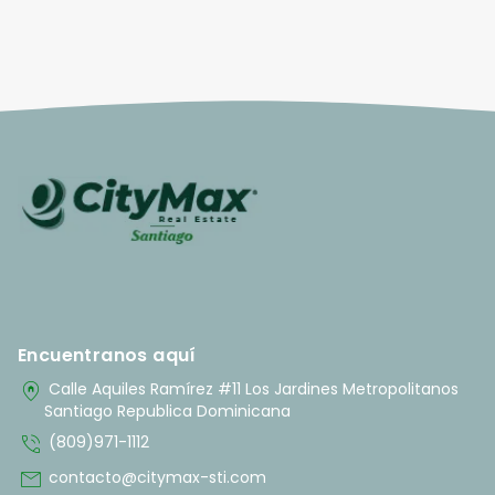
Encuentranos aquí
home_pin
Calle Aquiles Ramírez #11 Los Jardines Metropolitanos
Santiago Republica Dominicana
phone_in_talk
(809)971-1112
mail
contacto@citymax-sti.com