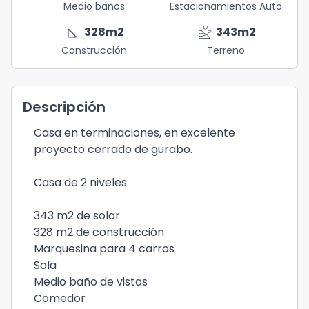
Medio baños
Estacionamientos Auto
square_foot
landslide
328
m2
343
m2
Construcción
Terreno
Descripción
Casa en terminaciones, en excelente
proyecto cerrado de gurabo.
Casa de 2 niveles
343 m2 de solar
328 m2 de construcción
Marquesina para 4 carros
Sala
Medio baño de vistas
Comedor