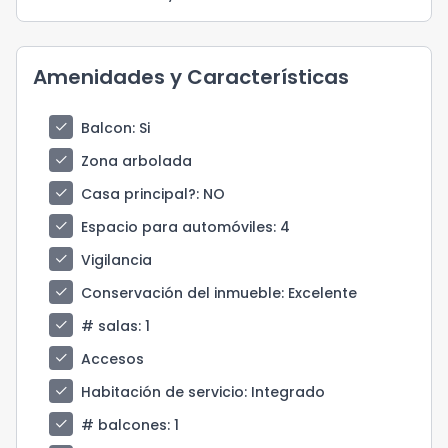
Amenidades y Características
check
Balcon
: Si
check
Zona arbolada
check
Casa principal?
: NO
check
Espacio para automóviles
: 4
check
Vigilancia
check
Conservación del inmueble
: Excelente
check
# salas
: 1
check
Accesos
check
Habitación de servicio
: Integrado
check
# balcones
: 1