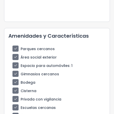
Amenidades y Características
check
Parques cercanos
check
Área social exterior
check
Espacio para automóviles
: 1
check
Gimnasios cercanos
check
Bodega
check
Cisterna
check
Privada con vigilancia
check
Escuelas cercanas