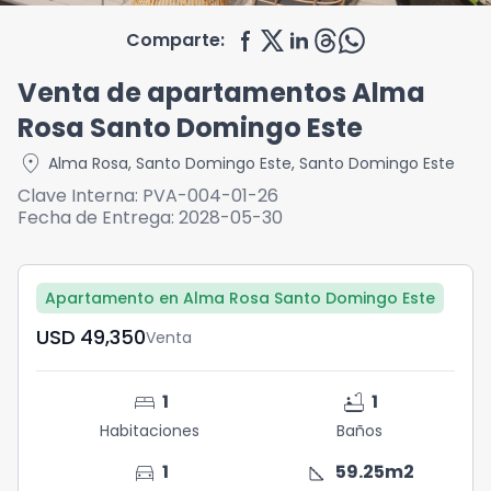
Comparte:
Venta de apartamentos Alma
Rosa Santo Domingo Este
location_on
Alma Rosa
,
Santo Domingo Este
,
Santo Domingo Este
Clave Interna:
PVA-004-01-26
Fecha de Entrega:
2028-05-30
Apartamento en Alma Rosa Santo Domingo Este
USD	49,350
Venta
bed
bathtub
1
1
Habitaciones
Baños
directions_car
square_foot
1
59.25
m2