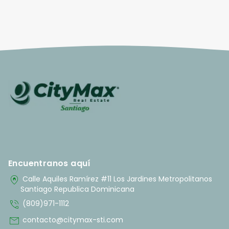
Encuentranos aquí
home_pin
Calle Aquiles Ramírez #11 Los Jardines Metropolitanos
Santiago Republica Dominicana
phone_in_talk
(809)971-1112
mail
contacto@citymax-sti.com