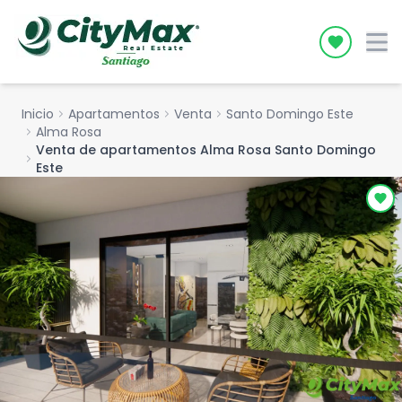
Icon desc
Inicio
chevron_right
Apartamentos
chevron_right
Venta
chevron_right
Santo Domingo Este
chevron_right
Alma Rosa
Venta de apartamentos Alma Rosa Santo Domingo
chevron_right
Este