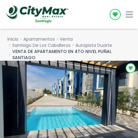
Icon desc
Inicio
chevron_right
Apartamentos
chevron_right
Venta
chevron_right
Santiago De Los Caballeros
chevron_right
Autopista Duarte
VENTA DE APARTAMENTO EN 4TO NIVEL PUÑAL
chevron_right
SANTIAGO