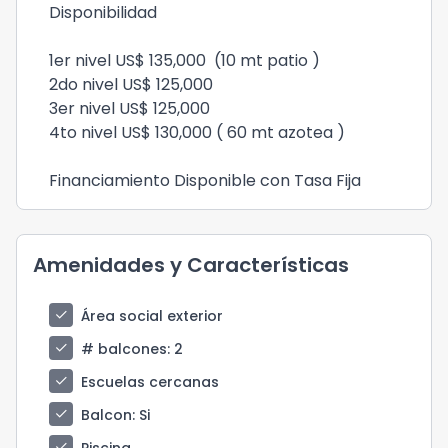
Disponibilidad
1er nivel US$ 135,000 (10 mt patio )
2do nivel US$ 125,000
3er nivel US$ 125,000
4to nivel US$ 130,000 ( 60 mt azotea )
Financiamiento Disponible con Tasa Fija
Amenidades y Características
check
Área social exterior
check
# balcones
: 2
check
Escuelas cercanas
check
Balcon
: Si
check
Piscina