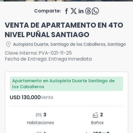
Comparte:
VENTA DE APARTAMENTO EN 4TO
NIVEL PUÑAL SANTIAGO
location_on
Autopista Duarte
,
Santiago de los Caballeros
,
Santiago
Clave Interna:
PVA-021-11-25
Fecha de Entrega:
Entrega inmediata
Apartamento en Autopista Duarte Santiago de
los Caballeros
USD	130,000
Venta
bed
bathtub
3
2
Habitaciones
Baños