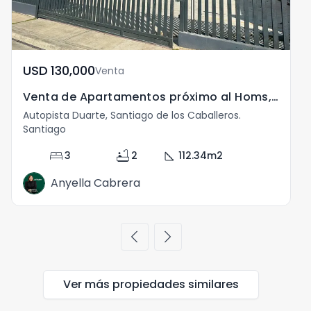
USD	130,000
Venta
Venta de Apartamentos próximo al Homs, Santiago
Autopista Duarte, Santiago de los Caballeros.
A
Santiago
S
bed
bathtub
square_foot
3
2
112.34
m2
Anyella Cabrera
chevron_left
chevron_right
Ver más propiedades
similares