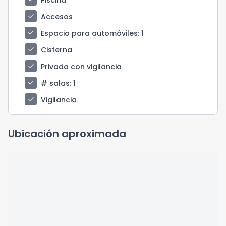
check
Accesos
check
Espacio para automóviles
: 1
check
Cisterna
check
Privada con vigilancia
check
# salas
: 1
check
Vigilancia
Ubicación aproximada