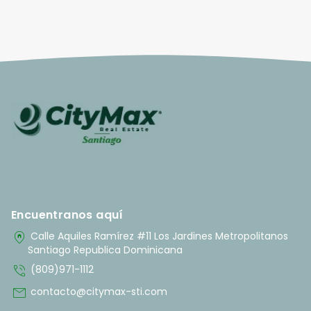
Encuentranos aquí
home_pin
Calle Aquiles Ramírez #11 Los Jardines Metropolitanos
Santiago Republica Dominicana
phone_in_talk
(809)971-1112
mail
contacto@citymax-sti.com