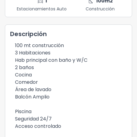
directions_car
square_foot
1
100
m2
Estacionamientos Auto
Construcción
Descripción
100 mt construcción
3 Habitaciones
Hab principal con baño y W/C
2 baños
Cocina
Comedor
Área de lavado
Balcón Amplio
Piscina
Seguridad 24/7
Acceso controlado