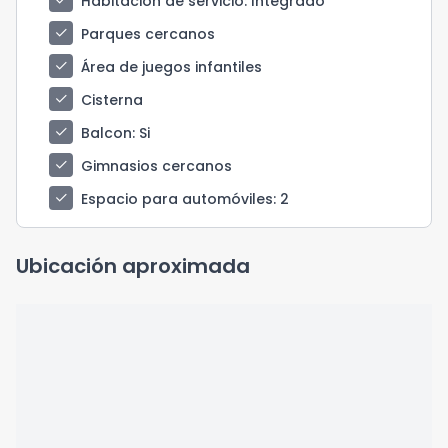
check
Habitación de servicio
: Integrado
check
Parques cercanos
check
Área de juegos infantiles
check
Cisterna
check
Balcon
: Si
check
Gimnasios cercanos
check
Espacio para automóviles
: 2
Ubicación aproximada