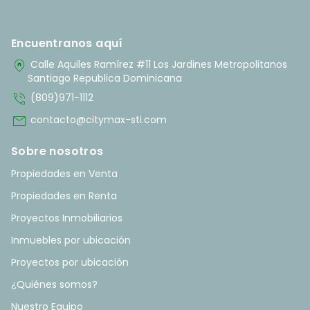
Encuentranos aquí
home_pin
Calle Aquiles Ramírez #11 Los Jardines Metropolitanos
Santiago Republica Dominicana
phone_in_talk
(809)971-1112
mail
contacto@citymax-sti.com
Sobre nosotros
Propiedades en Venta
Propiedades en Renta
Proyectos Inmobiliarios
Inmuebles por ubicación
Proyectos por ubicación
¿Quiénes somos?
Nuestro Equipo