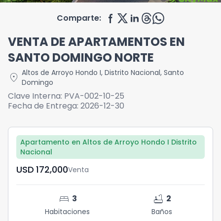
Comparte:
VENTA DE APARTAMENTOS EN
SANTO DOMINGO NORTE
Altos de Arroyo Hondo I
,
Distrito Nacional
,
Santo
location_on
Domingo
Clave Interna:
PVA-002-10-25
Fecha de Entrega:
2026-12-30
Apartamento en Altos de Arroyo Hondo I Distrito
Nacional
USD	172,000
Venta
bed
bathtub
3
2
Habitaciones
Baños