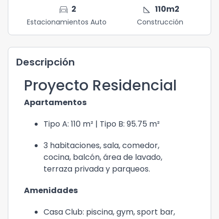
directions_car
square_foot
2
110
m2
Estacionamientos Auto
Construcción
Descripción
Proyecto Residencial
Apartamentos
Tipo A: 110 m² | Tipo B: 95.75 m²
3 habitaciones, sala, comedor,
cocina, balcón, área de lavado,
terraza privada y parqueos.
Amenidades
Casa Club: piscina, gym, sport bar,