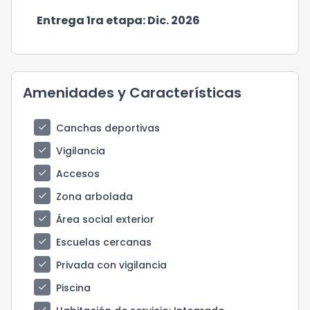
Entrega 1ra etapa: Dic. 2026
Amenidades y Características
check
Canchas deportivas
check
Vigilancia
check
Accesos
check
Zona arbolada
check
Área social exterior
check
Escuelas cercanas
check
Privada con vigilancia
check
Piscina