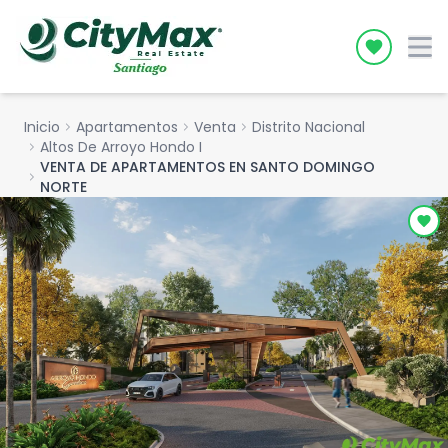
Icon desc
Inicio
chevron_right
Apartamentos
chevron_right
Venta
chevron_right
Distrito Nacional
chevron_right
Altos De Arroyo Hondo I
VENTA DE APARTAMENTOS EN SANTO DOMINGO
chevron_right
NORTE