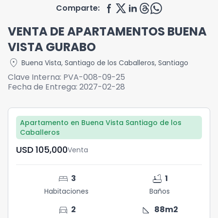
Comparte:
VENTA DE APARTAMENTOS BUENA
VISTA GURABO
location_on
Buena Vista
,
Santiago de los Caballeros
,
Santiago
Clave Interna:
PVA-008-09-25
Fecha de Entrega:
2027-02-28
Apartamento en Buena Vista Santiago de los
Caballeros
USD	105,000
Venta
bed
bathtub
3
1
Habitaciones
Baños
directions_car
square_foot
2
88
m2