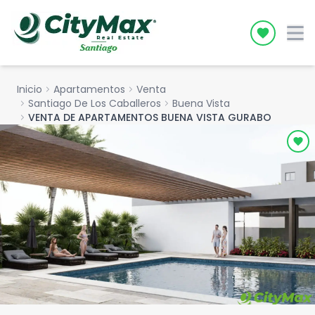
Icon desc
Inicio
chevron_right
Apartamentos
chevron_right
Venta
chevron_right
Santiago De Los Caballeros
chevron_right
Buena Vista
chevron_right
VENTA DE APARTAMENTOS BUENA VISTA GURABO