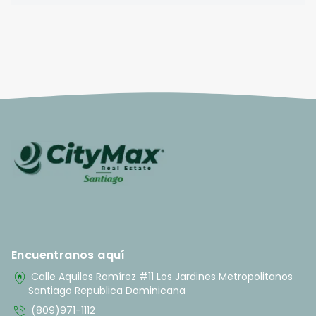
Encuentranos aquí
home_pin
Calle Aquiles Ramírez #11 Los Jardines Metropolitanos
Santiago Republica Dominicana
phone_in_talk
(809)971-1112