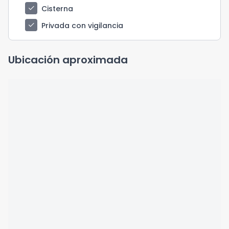
check
Cisterna
check
Privada con vigilancia
Ubicación aproximada