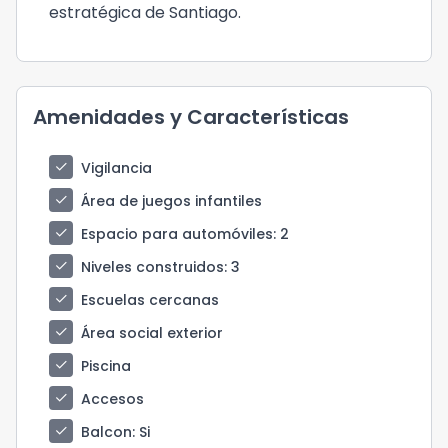
estratégica de Santiago.
Amenidades y Características
check
Vigilancia
check
Área de juegos infantiles
check
Espacio para automóviles
: 2
check
Niveles construidos
: 3
check
Escuelas cercanas
check
Área social exterior
check
Piscina
check
Accesos
check
Balcon
: Si