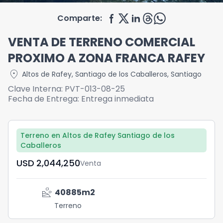
Comparte:
VENTA DE TERRENO COMERCIAL
PROXIMO A ZONA FRANCA RAFEY
location_on
Altos de Rafey
,
Santiago de los Caballeros
,
Santiago
Clave Interna:
PVT-013-08-25
Fecha de Entrega:
Entrega inmediata
Terreno en Altos de Rafey Santiago de los
Caballeros
USD	2,044,250
Venta
landslide
40885
m2
Terreno