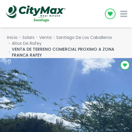
Icon desc
Inicio
chevron_right
Solars
chevron_right
Venta
chevron_right
Santiago De Los Caballeros
chevron_right
Altos De Rafey
VENTA DE TERRENO COMERCIAL PROXIMO A ZONA
chevron_right
FRANCA RAFEY