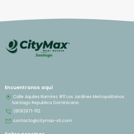
Encuentranos aquí
home_pin
Calle Aquiles Ramírez #11 Los Jardines Metropolitanos
Santiago Republica Dominicana
phone_in_talk
(809)971-1112
mail
contacto@citymax-sti.com