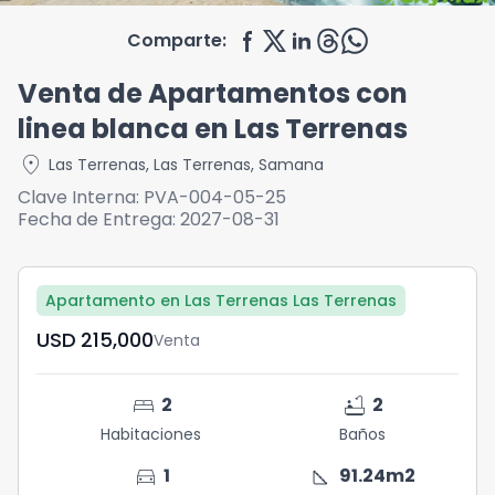
Comparte:
Venta de Apartamentos con
linea blanca en Las Terrenas
location_on
Las Terrenas
,
Las Terrenas
,
Samana
Clave Interna:
PVA-004-05-25
Fecha de Entrega:
2027-08-31
Apartamento en Las Terrenas Las Terrenas
USD	215,000
Venta
bed
bathtub
2
2
Habitaciones
Baños
directions_car
square_foot
1
91.24
m2