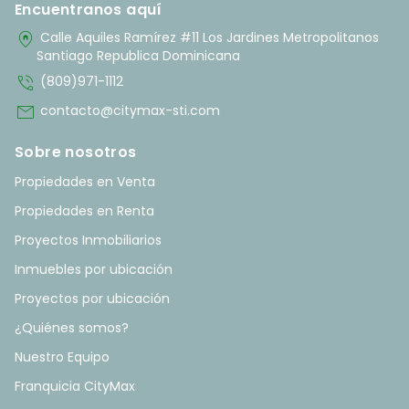
Encuentranos aquí
home_pin
Calle Aquiles Ramírez #11 Los Jardines Metropolitanos
Santiago Republica Dominicana
phone_in_talk
(809)971-1112
mail
contacto@citymax-sti.com
Sobre nosotros
Propiedades en Venta
Propiedades en Renta
Proyectos Inmobiliarios
Inmuebles por ubicación
Proyectos por ubicación
¿Quiénes somos?
Nuestro Equipo
Franquicia CityMax