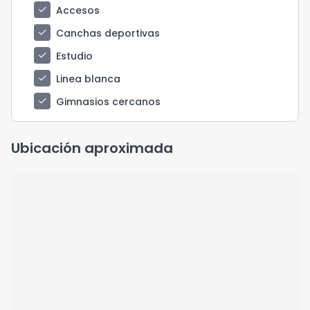
check
Accesos
check
Canchas deportivas
check
Estudio
check
Linea blanca
check
Gimnasios cercanos
Ubicación aproximada