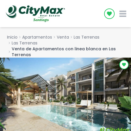
Icon desc
Inicio
chevron_right
Apartamentos
chevron_right
Venta
chevron_right
Las Terrenas
chevron_right
Las Terrenas
Venta de Apartamentos con linea blanca en Las
chevron_right
Terrenas