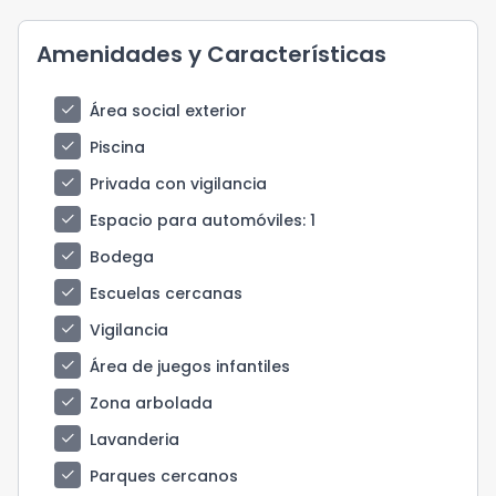
Amenidades y Características
check
Área social exterior
check
Piscina
check
Privada con vigilancia
check
Espacio para automóviles
: 1
check
Bodega
check
Escuelas cercanas
check
Vigilancia
check
Área de juegos infantiles
check
Zona arbolada
check
Lavanderia
check
Parques cercanos