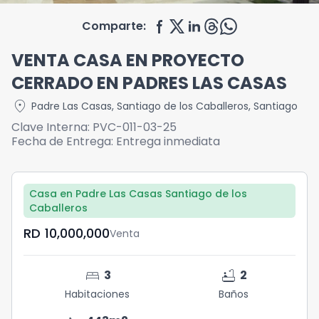
Comparte:
VENTA CASA EN PROYECTO
CERRADO EN PADRES LAS CASAS
location_on
Padre Las Casas
,
Santiago de los Caballeros
,
Santiago
Clave Interna:
PVC-011-03-25
Fecha de Entrega:
Entrega inmediata
Casa en Padre Las Casas Santiago de los
Caballeros
RD	10,000,000
Venta
bed
bathtub
3
2
Habitaciones
Baños