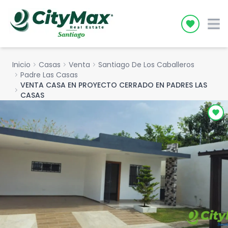
Icon desc
Inicio
chevron_right
Casas
chevron_right
Venta
chevron_right
Santiago De Los Caballeros
chevron_right
Padre Las Casas
VENTA CASA EN PROYECTO CERRADO EN PADRES LAS
chevron_right
CASAS