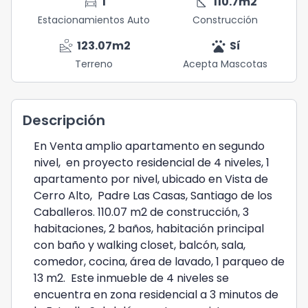
directions_car
square_foot
1
110.7
m2
Estacionamientos Auto
Construcción
landslide
pets
123.07
m2
Sí
Terreno
Acepta Mascotas
Descripción
En Venta amplio apartamento en segundo
nivel, en proyecto residencial de 4 niveles, 1
apartamento por nivel, ubicado en Vista de
Cerro Alto, Padre Las Casas, Santiago de los
Caballeros. 110.07 m2 de construcción, 3
habitaciones, 2 baños, habitación principal
con baño y walking closet, balcón, sala,
comedor, cocina, área de lavado, 1 parqueo de
13 m2. Este inmueble de 4 niveles se
encuentra en zona residencial a 3 minutos de