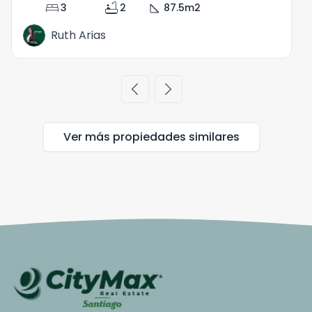
bed
bathtub
square_foot
3
2
87.5
m2
Ruth Arias
chevron_left
chevron_right
Ver más propiedades
similares