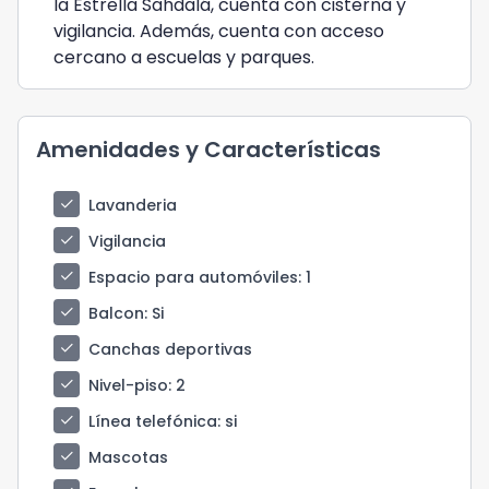
la Estrella Sahdalá, cuenta con cisterna y
vigilancia. Además, cuenta con acceso
cercano a escuelas y parques.
Amenidades y Características
check
Lavanderia
check
Vigilancia
check
Espacio para automóviles
: 1
check
Balcon
: Si
check
Canchas deportivas
check
Nivel-piso
: 2
check
Línea telefónica
: si
check
Mascotas