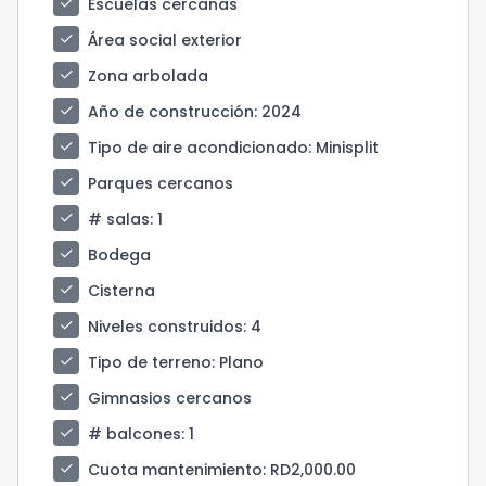
check
Escuelas cercanas
check
Área social exterior
check
Zona arbolada
check
Año de construcción
: 2024
check
Tipo de aire acondicionado
: Minisplit
check
Parques cercanos
check
# salas
: 1
check
Bodega
check
Cisterna
check
Niveles construidos
: 4
check
Tipo de terreno
: Plano
check
Gimnasios cercanos
check
# balcones
: 1
check
Cuota mantenimiento
: RD2,000.00