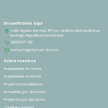
Encuentranos aquí
home_pin
Calle Aquiles Ramírez #11 Los Jardines Metropolitanos
Santiago Republica Dominicana
phone_in_talk
(809)971-1112
mail
contacto@citymax-sti.com
Sobre nosotros
Propiedades en Venta
Propiedades en Renta
Proyectos Inmobiliarios
Inmuebles por ubicación
Proyectos por ubicación
¿Quiénes somos?