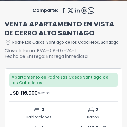
Comparte:
VENTA APARTAMENTO EN VISTA
DE CERRO ALTO SANTIAGO
location_on
Padre Las Casas
,
Santiago de los Caballeros
,
Santiago
Clave Interna:
PVA-018-07-24-1
Fecha de Entrega:
Entrega inmediata
Apartamento en Padre Las Casas Santiago de
los Caballeros
USD	116,000
Venta
bed
bathtub
3
2
Habitaciones
Baños