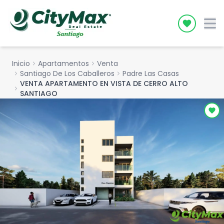
Icon desc
Inicio
chevron_right
Apartamentos
chevron_right
Venta
chevron_right
Santiago De Los Caballeros
chevron_right
Padre Las Casas
VENTA APARTAMENTO EN VISTA DE CERRO ALTO
chevron_right
SANTIAGO