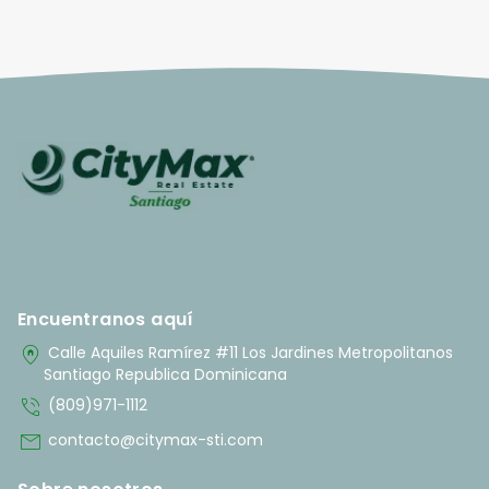
Encuentranos aquí
home_pin
Calle Aquiles Ramírez #11 Los Jardines Metropolitanos
Santiago Republica Dominicana
phone_in_talk
(809)971-1112
mail
contacto@citymax-sti.com