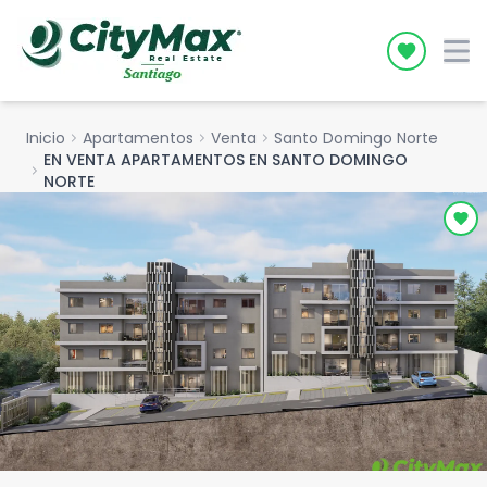
Icon desc
Inicio
chevron_right
Apartamentos
chevron_right
Venta
chevron_right
Santo Domingo Norte
EN VENTA APARTAMENTOS EN SANTO DOMINGO
chevron_right
NORTE