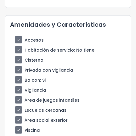
Amenidades y Características
check
Accesos
check
Habitación de servicio
: No tiene
check
Cisterna
check
Privada con vigilancia
check
Balcon
: Si
check
Vigilancia
check
Área de juegos infantiles
check
Escuelas cercanas
check
Área social exterior
check
Piscina