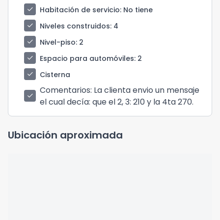
check
Habitación de servicio
: No tiene
check
Niveles construidos
: 4
check
Nivel-piso
: 2
check
Espacio para automóviles
: 2
check
Cisterna
Comentarios
: La clienta envio un mensaje
check
el cual decía: que el 2, 3: 210 y la 4ta 270.
Ubicación aproximada