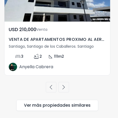
USD	210,000
Venta
VENTA DE APARTAMENTOS PROXIMO AL AEROPUERTO DEL CIBAO
Santiago, Santiago de los Caballeros. Santiago
bed
bathtub
square_foot
3
2
111
m2
Anyella Cabrera
chevron_left
chevron_right
Ver más propiedades
similares