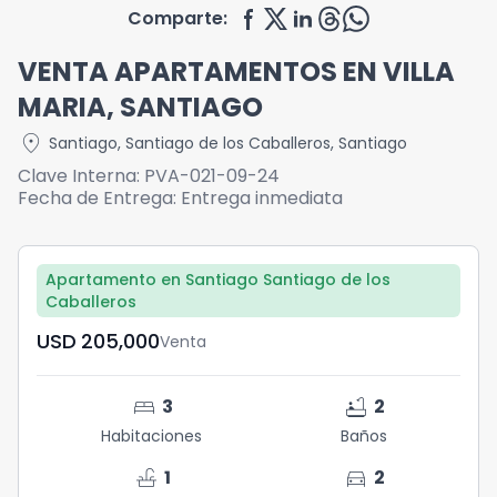
Comparte:
VENTA APARTAMENTOS EN VILLA
MARIA, SANTIAGO
location_on
Santiago
,
Santiago de los Caballeros
,
Santiago
Clave Interna:
PVA-021-09-24
Fecha de Entrega:
Entrega inmediata
Apartamento en Santiago Santiago de los
Caballeros
USD	205,000
Venta
bed
bathtub
3
2
Habitaciones
Baños
faucet
directions_car
1
2