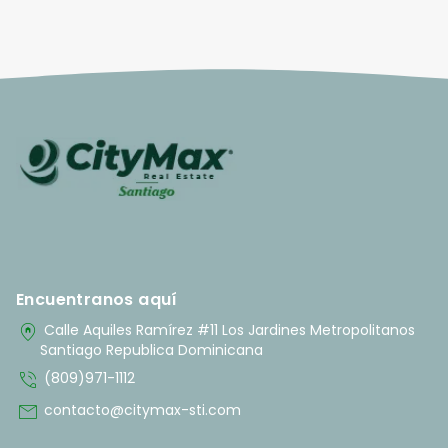
Encuentranos aquí
home_pin
Calle Aquiles Ramírez #11 Los Jardines Metropolitanos
Santiago Republica Dominicana
phone_in_talk
(809)971-1112
mail
contacto@citymax-sti.com