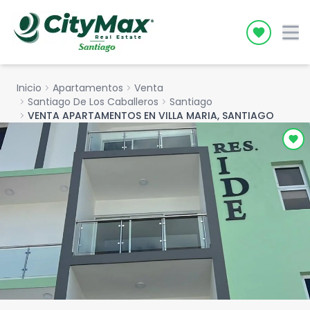
Icon desc
Inicio
chevron_right
Apartamentos
chevron_right
Venta
chevron_right
Santiago De Los Caballeros
chevron_right
Santiago
chevron_right
VENTA APARTAMENTOS EN VILLA MARIA, SANTIAGO