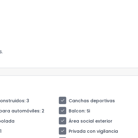
s.
check
construidos
: 3
Canchas deportivas
check
para automóviles
: 2
Balcon
: Si
check
bolada
Área social exterior
check
 1
Privada con vigilancia