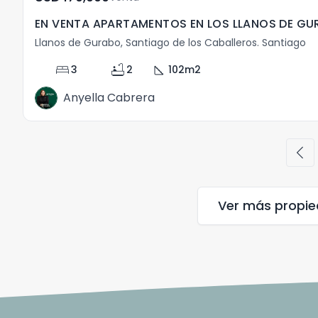
EN VENTA APARTAMENTOS EN LOS LLANOS DE GU
Llanos de Gurabo, Santiago de los Caballeros. Santiago
bed
bathtub
square_foot
3
2
102
m2
Anyella Cabrera
chevron_left
Ver más propi