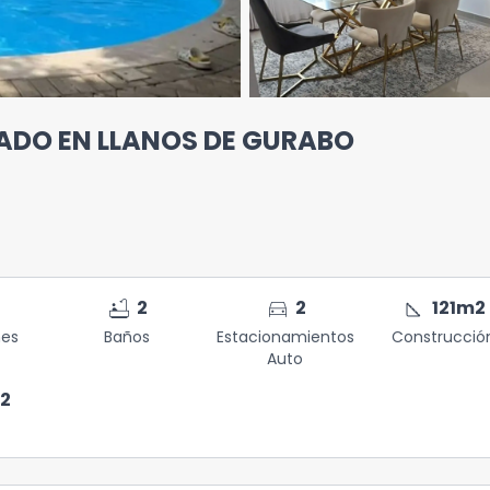
DO EN LLANOS DE GURABO
bathtub
directions_car
square_foot
2
2
121
m2
nes
Baños
Estacionamientos
Construcció
Auto
2