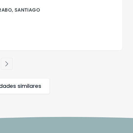
RABO, SANTIAGO
chevron_right
edades
similares