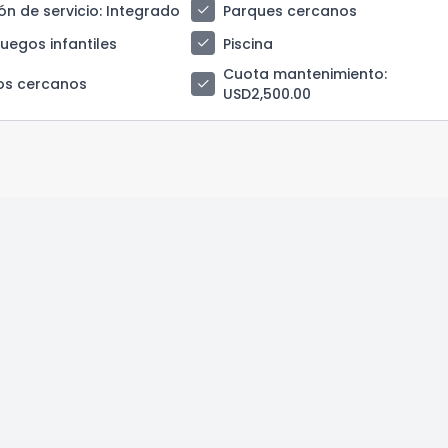
check
ón de servicio
: Integrado
Parques cercanos
check
juegos infantiles
Piscina
Cuota mantenimiento
:
check
os cercanos
USD2,500.00