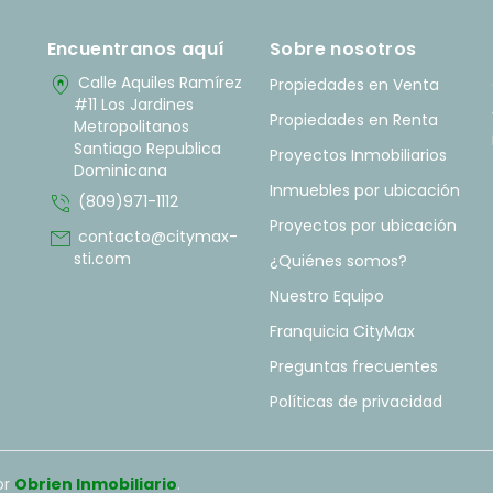
Encuentranos aquí
Sobre nosotros
home_pin
Calle Aquiles Ramírez
Propiedades en Venta
#11 Los Jardines
Propiedades en Renta
Metropolitanos
Santiago Republica
Proyectos Inmobiliarios
Dominicana
Inmuebles por ubicación
phone_in_talk
(809)971-1112
Proyectos por ubicación
mail
contacto@citymax-
sti.com
¿Quiénes somos?
Nuestro Equipo
Franquicia CityMax
Preguntas frecuentes
Políticas de privacidad
or
Obrien Inmobiliario
.