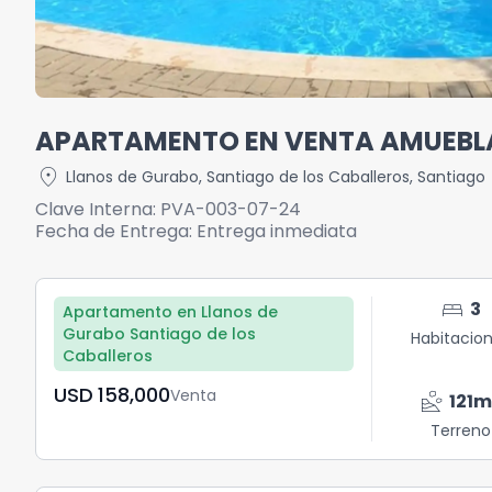
APARTAMENTO EN VENTA AMUEBLA
location_on
Llanos de Gurabo
,
Santiago de los Caballeros
,
Santiago
Clave Interna:
PVA-003-07-24
Fecha de Entrega:
Entrega inmediata
bed
3
Apartamento en Llanos de
Gurabo Santiago de los
Habitacio
Caballeros
USD	158,000
Venta
landslide
121
m
Terreno