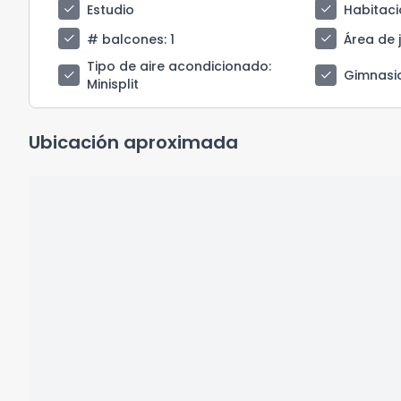
check
check
Estudio
Habitaci
check
check
# balcones
: 1
Área de 
Tipo de aire acondicionado
:
check
check
Gimnasi
Minisplit
Ubicación aproximada