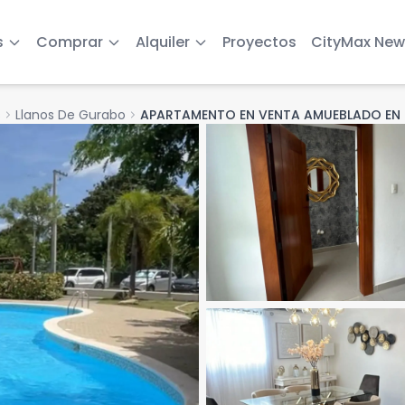
s
Comprar
Alquiler
Proyectos
CityMax New
s
chevron_right
Llanos De Gurabo
chevron_right
APARTAMENTO EN VENTA AMUEBLADO EN