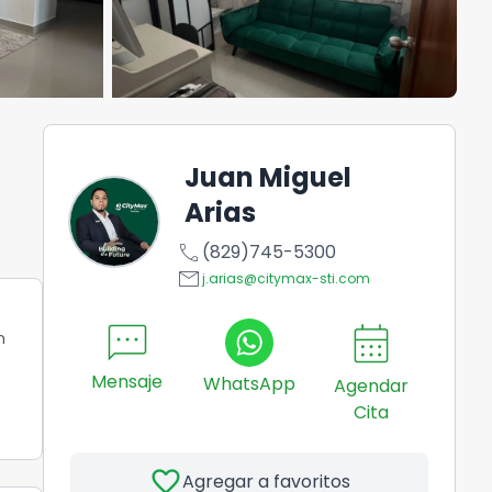
Juan Miguel
Arias
call
(829)745-5300
email
j.arias@citymax-sti.com
sms
calendar_month
n
Mensaje
WhatsApp
Agendar
Cita
favorite
Agregar a favoritos