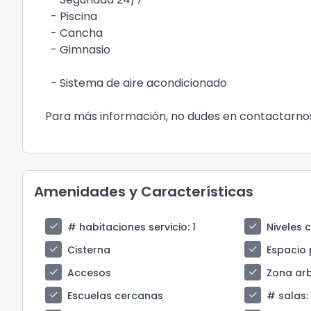
- Piscina
- Cancha
- Gimnasio
- Sistema de aire acondicionado
Para más información, no dudes en contactarno
Amenidades y Características
check
check
# habitaciones servicio
: 1
Niveles 
check
check
Cisterna
Espacio 
check
check
Accesos
Zona ar
check
check
Escuelas cercanas
# salas
: