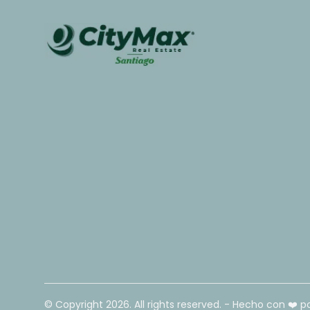
© Copyright
2026
. All rights reserved. - Hecho con ❤️ p