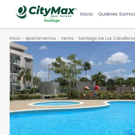
Inicio
Quiénes Somo
Inicio
chevron_right
Apartamentos
chevron_right
Venta
chevron_right
Santiago De Los Caballero