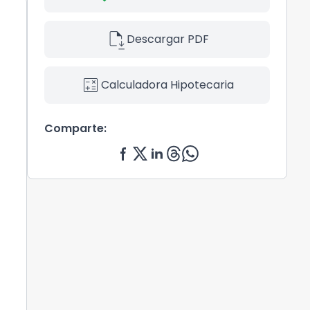
file_save
Descargar PDF
calculate
Calculadora Hipotecaria
Comparte: