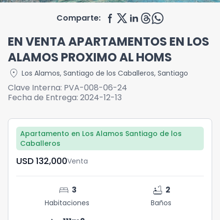
Comparte:
EN VENTA APARTAMENTOS EN LOS
ALAMOS PROXIMO AL HOMS
location_on
Los Alamos
,
Santiago de los Caballeros
,
Santiago
Clave Interna:
PVA-008-06-24
Fecha de Entrega:
2024-12-13
Apartamento en Los Alamos Santiago de los
Caballeros
USD	132,000
Venta
bed
bathtub
3
2
Habitaciones
Baños