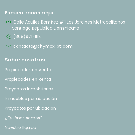
Encuentranos aquí
home_pin
Calle Aquiles Ramírez #11 Los Jardines Metropolitanos
Santiago Republica Dominicana
phone_in_talk
(809)971-1112
mail
contacto@citymax-sti.com
Sobre nosotros
Propiedades en Venta
Propiedades en Renta
Proyectos Inmobiliarios
Inmuebles por ubicación
Proyectos por ubicación
¿Quiénes somos?
Nuestro Equipo