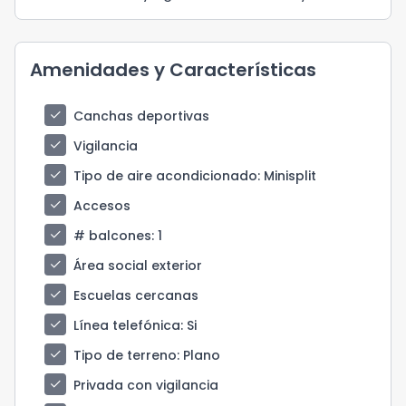
Amenidades y Características
check
Canchas deportivas
check
Vigilancia
check
Tipo de aire acondicionado
: Minisplit
check
Accesos
check
# balcones
: 1
check
Área social exterior
check
Escuelas cercanas
check
Línea telefónica
: Si
check
Tipo de terreno
: Plano
check
Privada con vigilancia