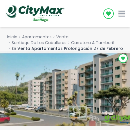
Icon desc
Inicio
chevron_right
Apartamentos
chevron_right
Venta
chevron_right
Santiago De Los Caballeros
chevron_right
Carretera A Tamboril
chevron_right
En Venta Apartamentos Prolongación 27 de Febrero