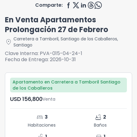
Comparte:
En Venta Apartamentos
Prolongación 27 de Febrero
Carretera a Tamboril
,
Santiago de los Caballeros
,
location_on
Santiago
Clave Interna:
PVA-015-04-24-1
Fecha de Entrega:
2026-10-31
Apartamento en Carretera a Tamboril Santiago
de los Caballeros
USD	156,800
Venta
bed
bathtub
3
2
Habitaciones
Baños
faucet
directions_car
1
1