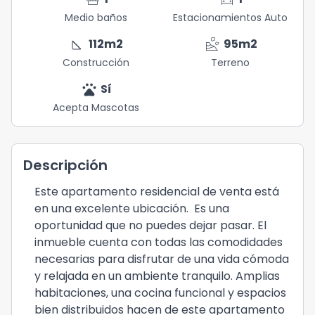
Medio baños
Estacionamientos Auto
square_foot
landslide
112
m2
95
m2
Construcción
Terreno
pets
Sí
Acepta Mascotas
Descripción
Este apartamento residencial de venta está
en una excelente ubicación. Es una
oportunidad que no puedes dejar pasar. El
inmueble cuenta con todas las comodidades
necesarias para disfrutar de una vida cómoda
y relajada en un ambiente tranquilo. Amplias
habitaciones, una cocina funcional y espacios
bien distribuidos hacen de este apartamento