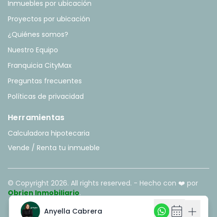
Inmuebles por ubicación
Proyectos por ubicación
¿Quiénes somos?
Nuestro Equipo
Franquicia CityMax
Preguntas frecuentes
Políticas de privacidad
Herramientas
Calculadora hipotecaria
Vende / Renta tu inmueble
© Copyright
2026
. All rights reserved. - Hecho con ❤️ por
Obrien Inmobiliario
.
calendar_month
calendar_month
add
add
Anyella Cabrera
Anyella Cabrera