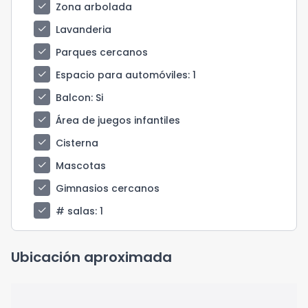
check
Zona arbolada
check
Lavanderia
check
Parques cercanos
check
Espacio para automóviles
: 1
check
Balcon
: Si
check
Área de juegos infantiles
check
Cisterna
check
Mascotas
check
Gimnasios cercanos
check
# salas
: 1
Ubicación aproximada