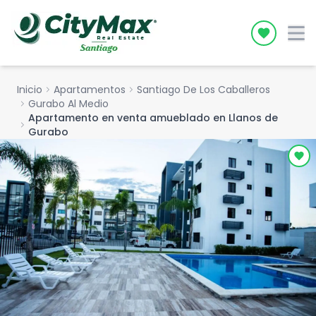
Icon desc
Inicio
chevron_right
Apartamentos
chevron_right
Santiago De Los Caballeros
chevron_right
Gurabo Al Medio
Apartamento en venta amueblado en Llanos de
chevron_right
Gurabo