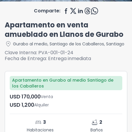
Comparte:
Apartamento en venta
amueblado en Llanos de Gurabo
location_on
Gurabo al medio
,
Santiago de los Caballeros
,
Santiago
Clave Interna:
PVA-001-01-24
Fecha de Entrega:
Entrega inmediata
Apartamento en Gurabo al medio Santiago de
los Caballeros
USD	170,000
Venta
USD	1,200
Alquiler
bed
bathtub
3
2
Habitaciones
Baños