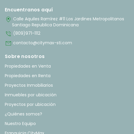
Encuentranos aquí
home_pin
Calle Aquiles Ramírez #11 Los Jardines Metropolitanos
Santiago Republica Dominicana
phone_in_talk
(809)971-1112
mail
contacto@citymax-sti.com
Sobre nosotros
Propiedades en Venta
Propiedades en Renta
Proyectos Inmobiliarios
Inmuebles por ubicación
Proyectos por ubicación
¿Quiénes somos?
Nuestro Equipo
Franquicia CityMax