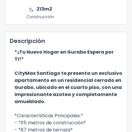
square_foot
213
m2
Construcción
Descripción
*¡Tu Nuevo Hogar en Gurabo Espera por
Ti!*
CityMax Santiago te presenta un exclusivo
apartamento en un residencial cerrado en
Gurabo, ubicado en el cuarto piso, con una
impresionante azotea y completamente
amueblado.
*Características Principales:*
- *115 metros de construcción*
- *67 metros de terraza*