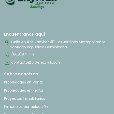
Encuentranos aquí
home_pin
Calle Aquiles Ramírez #11 Los Jardines Metropolitanos
Santiago Republica Dominicana
phone_in_talk
(809)971-1112
mail
contacto@citymax-sti.com
Sobre nosotros
Propiedades en Venta
Propiedades en Renta
Proyectos Inmobiliarios
Inmuebles por ubicación