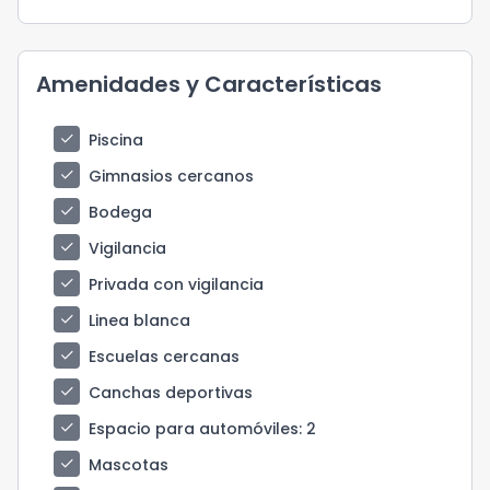
Amenidades y Características
check
Piscina
check
Gimnasios cercanos
check
Bodega
check
Vigilancia
check
Privada con vigilancia
check
Linea blanca
check
Escuelas cercanas
check
Canchas deportivas
check
Espacio para automóviles
: 2
check
Mascotas