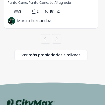
Punta Cana, Punta Cana. La Altagracia
P
bed
bathtub
square_foot
3
2
151
m2
Marcia Hernandez
chevron_left
chevron_right
Ver más propiedades
similares