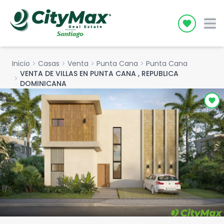
Icon desc
Inicio
chevron_right
Casas
chevron_right
Venta
chevron_right
Punta Cana
chevron_right
Punta Cana
VENTA DE VILLAS EN PUNTA CANA , REPUBLICA
chevron_right
DOMINICANA