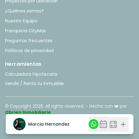
Proyectos por ubicación
¿Quiénes somos?
Nuestro Equipo
Franquicia CityMax
Preguntas frecuentes
Políticas de privacidad
Herramientas
Calculadora hipotecaria
Vende / Renta tu inmueble
© Copyright
2026
. All rights reserved. - Hecho con ❤️ por
Obrien Inmobiliario
.
calendar_month
calendar_month
calculate
calculate
add
add
Marcia Hernandez
Marcia Hernandez