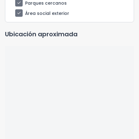
check
Parques cercanos
check
Área social exterior
Ubicación aproximada