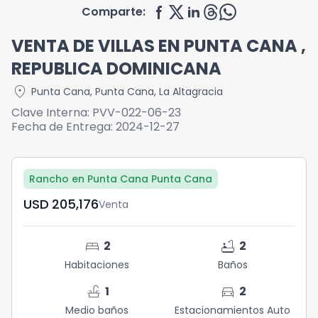
Comparte:
VENTA DE VILLAS EN PUNTA CANA ,
REPUBLICA DOMINICANA
location_on
Punta Cana
,
Punta Cana
,
La Altagracia
Clave Interna:
PVV-022-06-23
Fecha de Entrega:
2024-12-27
Rancho en Punta Cana Punta Cana
USD	205,176
Venta
bed
bathtub
2
2
Habitaciones
Baños
faucet
directions_car
1
2
Medio baños
Estacionamientos Auto