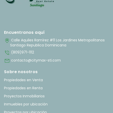
Encuentranos aquí
home_pin
Calle Aquiles Ramírez #11 Los Jardines Metropolitanos
Santiago Republica Dominicana
phone_in_talk
(809)971-1112
mail
contacto@citymax-sti.com
Sobre nosotros
Propiedades en Venta
Propiedades en Renta
Proyectos Inmobiliarios
Inmuebles por ubicación
Proyectos por ubicación