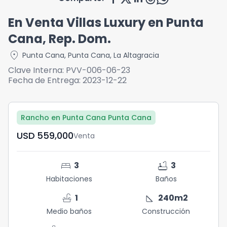
En Venta Villas Luxury en Punta
Cana, Rep. Dom.
location_on
Punta Cana
,
Punta Cana
,
La Altagracia
Clave Interna:
PVV-006-06-23
Fecha de Entrega:
2023-12-22
Rancho en Punta Cana Punta Cana
USD	559,000
Venta
bed
bathtub
3
3
Habitaciones
Baños
faucet
square_foot
1
240
m2
Medio baños
Construcción