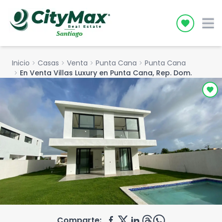
Icon desc
Inicio
chevron_right
Casas
chevron_right
Venta
chevron_right
Punta Cana
chevron_right
Punta Cana
chevron_right
En Venta Villas Luxury en Punta Cana, Rep. Dom.
Comparte: