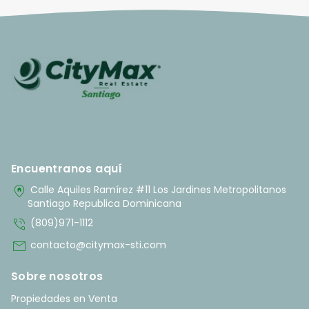
Encuentranos aquí
home_pin
Calle Aquiles Ramírez #11 Los Jardines Metropolitanos
Santiago Republica Dominicana
phone_in_talk
(809)971-1112
mail
contacto@citymax-sti.com
Sobre nosotros
Propiedades en Venta