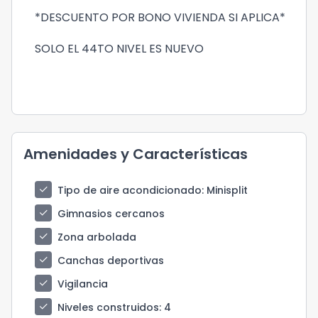
*DESCUENTO POR BONO VIVIENDA SI APLICA*
SOLO EL 44TO NIVEL ES NUEVO
Amenidades y Características
check
Tipo de aire acondicionado
: Minisplit
check
Gimnasios cercanos
check
Zona arbolada
check
Canchas deportivas
check
Vigilancia
check
Niveles construidos
: 4