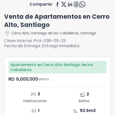
Comparte:
Venta de Apartamentos en Cerro
Alto, Santiago
location_on
Cerro Alto
,
Santiago de los Caballeros
,
Santiago
Clave Interna:
PVA-036-05-23
Fecha de Entrega:
Entrega inmediata
Apartamento en Cerro Alto Santiago de los
Caballeros
RD	6,000,000
Venta
bed
bathtub
3
2
Habitaciones
Baños
directions_car
square_foot
1
92.5
m2