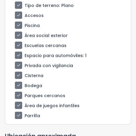
check
Tipo de terreno
: Plano
check
Accesos
check
Piscina
check
Área social exterior
check
Escuelas cercanas
check
Espacio para automóviles
: 1
check
Privada con vigilancia
check
Cisterna
check
Bodega
check
Parques cercanos
check
Área de juegos infantiles
check
Parrilla