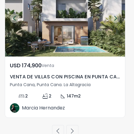
USD	174,900
Venta
VENTA DE VILLAS CON PISCINA EN PUNTA CANA
V
Punta Cana, Punta Cana. La Altagracia
P
bed
bathtub
square_foot
2
2
147
m2
Marcia Hernandez
chevron_left
chevron_right