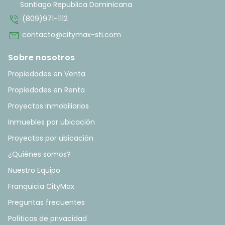
Santiago Republica Dominicana
phone_in_talk
(809)971-1112
mail
contacto@citymax-sti.com
Sobre nosotros
Propiedades en Venta
Propiedades en Renta
Proyectos Inmobiliarios
Inmuebles por ubicación
Proyectos por ubicación
¿Quiénes somos?
Nuestro Equipo
Franquicia CityMax
Preguntas frecuentes
Políticas de privacidad