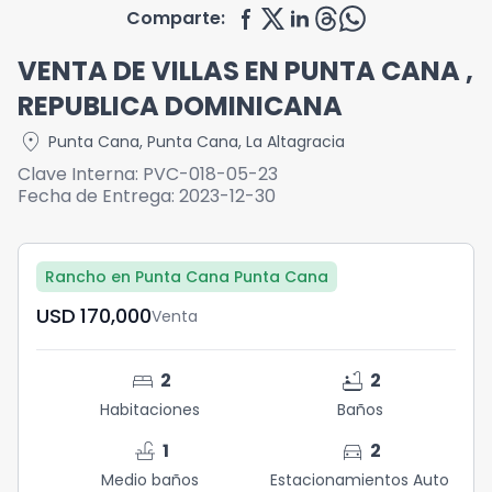
Comparte:
VENTA DE VILLAS EN PUNTA CANA ,
REPUBLICA DOMINICANA
location_on
Punta Cana
,
Punta Cana
,
La Altagracia
Clave Interna:
PVC-018-05-23
Fecha de Entrega:
2023-12-30
Rancho en Punta Cana Punta Cana
USD	170,000
Venta
bed
bathtub
2
2
Habitaciones
Baños
faucet
directions_car
1
2
Medio baños
Estacionamientos Auto