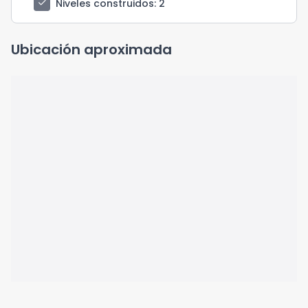
check
Niveles construidos
: 2
Ubicación aproximada