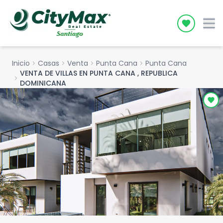
Icon desc
Inicio
chevron_right
Casas
chevron_right
Venta
chevron_right
Punta Cana
chevron_right
Punta Cana
VENTA DE VILLAS EN PUNTA CANA , REPUBLICA
chevron_right
DOMINICANA