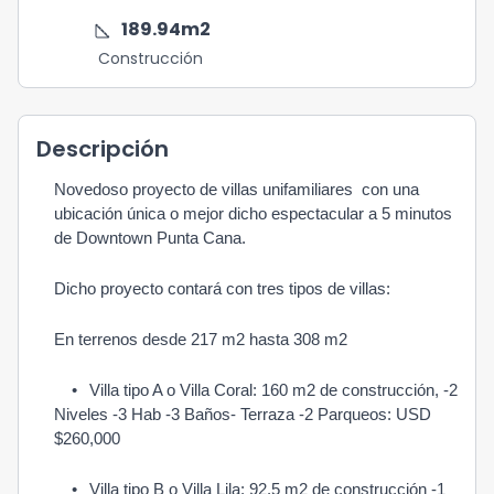
square_foot
189.94
m2
Construcción
Descripción
Novedoso proyecto de villas unifamiliares  con una 
ubicación única o mejor dicho espectacular a 5 minutos 
de Downtown Punta Cana.
Dicho proyecto contará con tres tipos de villas:
En terrenos desde 217 m2 hasta 308 m2
•
Villa tipo A o Villa Coral: 160 m2 de construcción, -2 
Niveles -3 Hab -3 Baños- Terraza -2 Parqueos: USD 
$260,000
•
Villa tipo B o Villa Lila: 92.5 m2 de construcción -1 